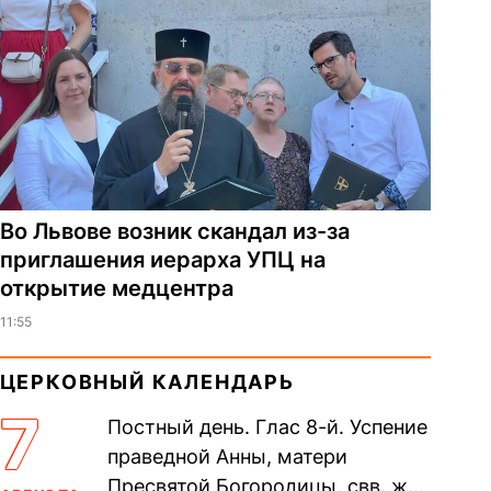
Во Львове возник скандал из-за
приглашения иерарха УПЦ на
открытие медцентра
11:55
ЦЕРКОВНЫЙ КАЛЕНДАРЬ
7
Постный день. Глас 8-й. Успение
праведной Анны, матери
Пресвятой Богородицы. свв. жен