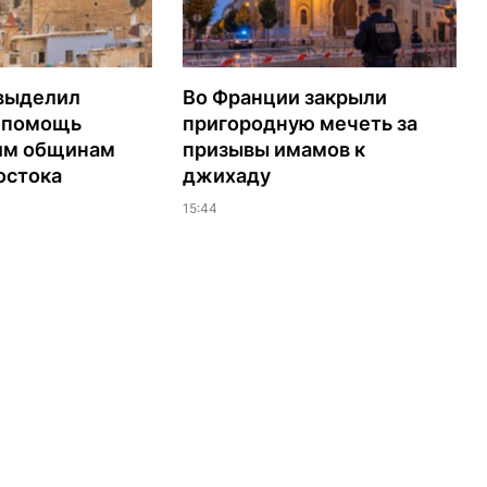
выделил
Во Франции закрыли
а помощь
пригородную мечеть за
им общинам
призывы имамов к
остока
джихаду
15:44