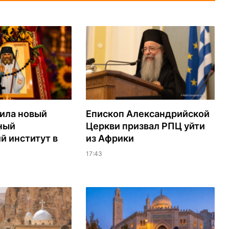
ила новый
Епископ Александрийской
ный
Церкви призвал РПЦ уйти
й институт в
из Африки
17:43