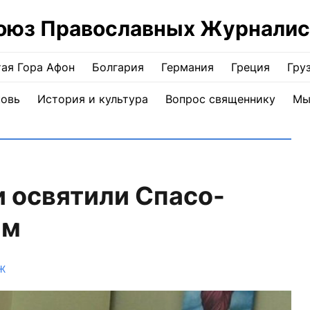
оюз Православных Журналис
ая Гора Афон
Болгария
Германия
Греция
Гру
ковь
История и культура
Вопрос священнику
Мы
 освятили Спасо-
ам
Ж