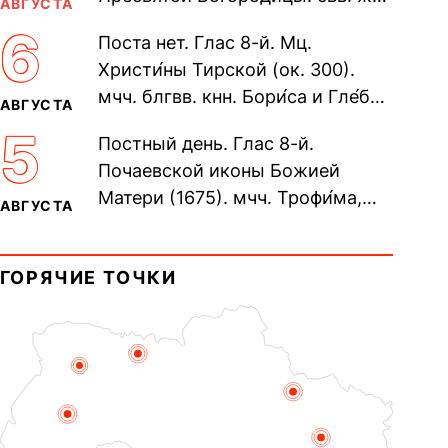
АВГУСТА
Олимпиа́ды, диаконисы (409) и
6
Поста нет. Глас 8-й. Мц.
прп. Евпракси́и девы,...
Христи́ны Тирской (ок. 300).
мчч. блгвв. кнн. Бори́са и Гле́ба,
АВГУСТА
во Святом Крещении Рома́на и
5
Постный день. Глас 8-й.
Дави́да (1015). Прп....
Почаевской иконы Божией
Матери (1675). мчч. Трофи́ма,
АВГУСТА
Фео́фила и с ними 13-ти
мучеников (284–305). прав.
ГОРЯЧИЕ ТОЧКИ
воина Фео́дора...