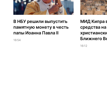
В НБУ решили выпустить
МИД Кипра 
памятную монету в честь
средства н
папы Иоанна Павла II
христианск
Ближнего В
16:54
16:12