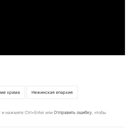
ие храма
Нежинская епархия
и нажмите Ctrl+Enter или
Отправить ошибку
, чтобы