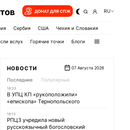
тов
RU
ДОНАТ ДЛЯ СПЖ
зия
Сербия
США
Чехия и Словакия
сли вслух
Горячие точки
Блоги
НОВОСТИ
07 Августа 2026
Последние
Популярные
18:33
В УПЦ КП «рукоположили»
«епископа» Тернопольского
18:13
РПЦЗ учредила новый
русскоязычный богословский