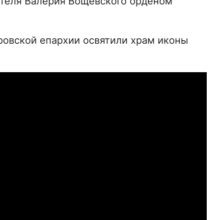
ителя Валерия Вощевского орденом
ровской епархии освятили храм иконы