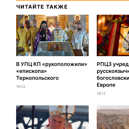
ЧИТАЙТЕ ТАКЖЕ
В УПЦ КП «рукоположили»
РПЦЗ учред
«епископа»
русскоязыч
Тернопольского
богословски
Европе
18:33
18:13