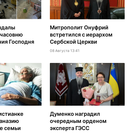
ндалы
Митрополит Онуфрий
 часовню
встретился с иерархом
ия Господня
Сербской Церкви
08 Августа 13:41
истианке
Думенко наградил
таназию
очередным орденом
е семьи
эксперта ГЭСС