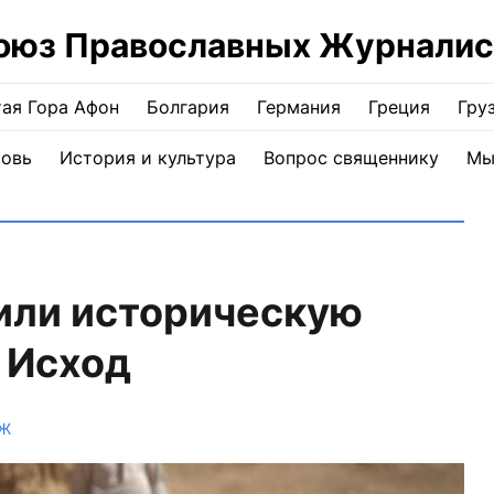
оюз Православных Журналис
ая Гора Афон
Болгария
Германия
Греция
Гру
ковь
История и культура
Вопрос священнику
Мы
или историческую
 Исход
ПЖ