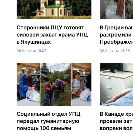
Сторонники ПЦУ готовят
В Греции ва
силовой захват храма УПЦ
разгромили
в Якушинцах
Преображен
08 Августа 19:07
08 Августа 14:38
Социальный отдел УПЦ
В Канаде хр
передал гуманитарную
провели эв
помощь 100 семьям
вопреки вол