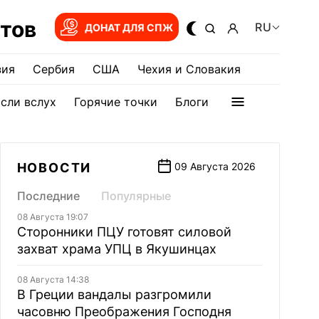
тов
RU
ДОНАТ ДЛЯ СПЖ
зия
Сербия
США
Чехия и Словакия
сли вслух
Горячие точки
Блоги
НОВОСТИ
09 Августа 2026
Последние
Популярные
08 Августа 19:07
Сторонники ПЦУ готовят силовой
захват храма УПЦ в Якушинцах
08 Августа 14:38
В Греции вандалы разгромили
часовню Преображения Господня