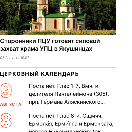
Сторонники ПЦУ готовят силовой
захват храма УПЦ в Якушинцах
08 Августа 19:07
ЦЕРКОВНЫЙ КАЛЕНДАРЬ
9
Поста нет. Глас 1-й. Вмч. и
целителя Пантелеи́мона (305).
прп. Ге́рмана Аляскинского
АВГУСТА
(прославление 1970). Блж.
8
Поста нет. Глас 8-й. Сщмчч.
Николая Кочанова, Христа
Ермола́я, Ерми́ппа и Ермокра́та,
ради...
иереев Никомидийских (ок.