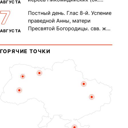
АВГУСТА
305). Прп. Моисе́я У́грина,
7
Постный день. Глас 8-й. Успение
Печерского, в Ближних
праведной Анны, матери
пещерах...
Пресвятой Богородицы. свв. жен
АВГУСТА
Олимпиа́ды, диаконисы (409) и
прп. Евпракси́и девы,...
ГОРЯЧИЕ ТОЧКИ