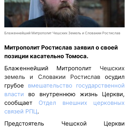
Блаженнейший Митрополит Чешских Земель и Словакии Ростислав
Митрополит Ростислав заявил о своей
позиции касательно Томоса.
Блаженнейший Митрополит
Чешских
земель и Словакии
Ростислав
осудил
грубое
вмешательство государственной
власти
во внутреннюю жизнь Церкви,
сообщает
Отдел внешних церковных
связей РПЦ
.
Предстоятель Чешской Церкви