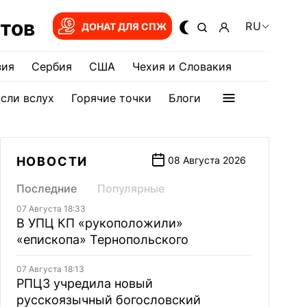
тов
RU
ДОНАТ ДЛЯ СПЖ
зия
Сербия
США
Чехия и Словакия
сли вслух
Горячие точки
Блоги
НОВОСТИ
08 Августа 2026
Последние
Популярные
07 Августа 18:33
В УПЦ КП «рукоположили»
«епископа» Тернопольского
07 Августа 18:13
РПЦЗ учредила новый
русскоязычный богословский