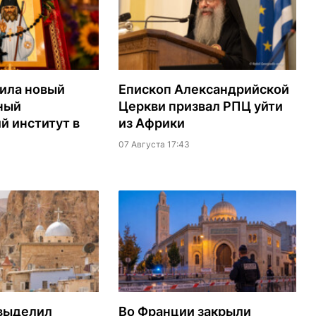
ила новый
Епископ Александрийской
ный
Церкви призвал РПЦ уйти
й институт в
из Африки
07 Августа 17:43
выделил
Во Франции закрыли