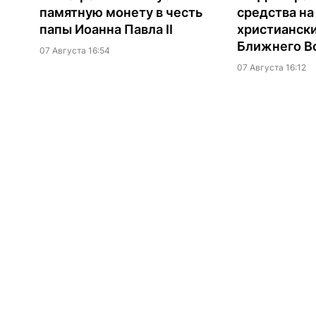
памятную монету в честь
средства н
папы Иоанна Павла II
христианск
Ближнего В
07 Августа 16:54
07 Августа 16:12