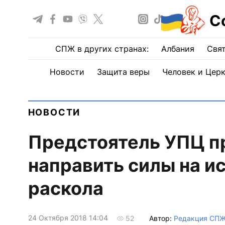
С
СПЖ в других странах:
Албания
Свят
Новости
Защита веры
Человек и Цер
НОВОСТИ
Предстоятель УПЦ п
направить силы на и
раскола
24 Октября 2018 14:04
Автор:
Редакция СП
52