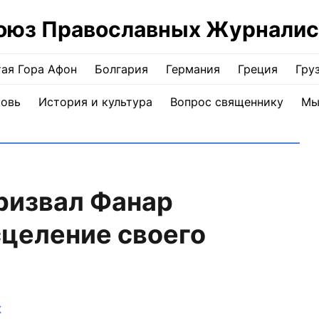
оюз Православных Журналис
ая Гора Афон
Болгария
Германия
Греция
Гру
ковь
История и культура
Вопрос священнику
Мы
ризвал Фанар
сцеление своего
Ж