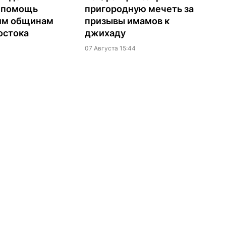
а помощь
пригородную мечеть за
им общинам
призывы имамов к
остока
джихаду
07 Августа 15:44