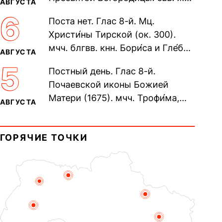
АВГУСТА
Олимпиа́ды, диаконисы (409) и
6
Поста нет. Глас 8-й. Мц.
прп. Евпракси́и девы,...
Христи́ны Тирской (ок. 300).
мчч. блгвв. кнн. Бори́са и Гле́ба,
АВГУСТА
во Святом Крещении Рома́на и
5
Постный день. Глас 8-й.
Дави́да (1015). Прп....
Почаевской иконы Божией
Матери (1675). мчч. Трофи́ма,
АВГУСТА
Фео́фила и с ними 13-ти
мучеников (284–305). прав.
ГОРЯЧИЕ ТОЧКИ
воина Фео́дора...