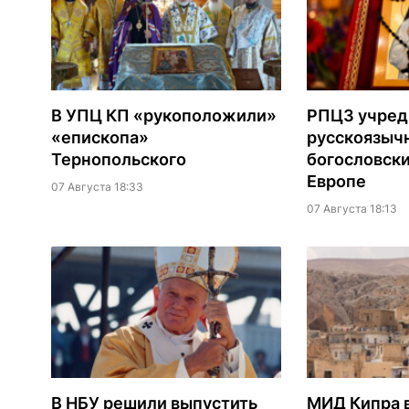
В УПЦ КП «рукоположили»
РПЦЗ учред
«епископа»
русскоязыч
Тернопольского
богословски
Европе
07 Августа 18:33
07 Августа 18:13
В НБУ решили выпустить
МИД Кипра 