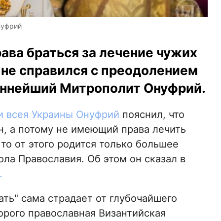
нуфрий
ава браться за лечение чужих
о не справился с преодолением
еннейший Митрополит Онуфрий.
 всея Украины Онуфрий
пояснил, что
н, а потому не имеющий права лечить
 то от этого родится только большее
ла Православия. Об этом он сказал в
.
ать" сама страдает от глубочайшего
орого православная Византийская