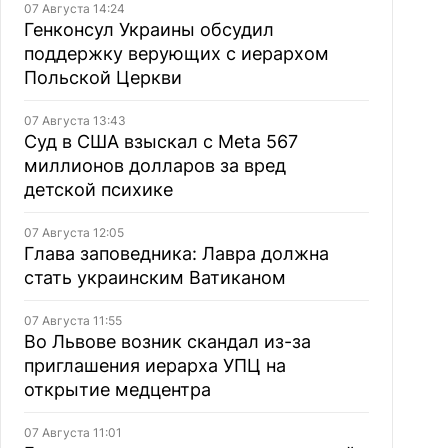
07 Августа 14:24
Генконсул Украины обсудил
поддержку верующих с иерархом
Польской Церкви
07 Августа 13:43
Суд в США взыскал с Meta 567
миллионов долларов за вред
детской психике
07 Августа 12:05
Глава заповедника: Лавра должна
стать украинским Ватиканом
07 Августа 11:55
Во Львове возник скандал из-за
приглашения иерарха УПЦ на
открытие медцентра
07 Августа 11:01