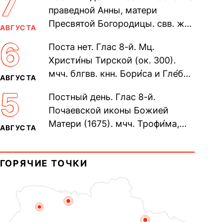
7
праведной Анны, матери
Пресвятой Богородицы. свв. жен
АВГУСТА
Олимпиа́ды, диаконисы (409) и
6
Поста нет. Глас 8-й. Мц.
прп. Евпракси́и девы,...
Христи́ны Тирской (ок. 300).
мчч. блгвв. кнн. Бори́са и Гле́ба,
АВГУСТА
во Святом Крещении Рома́на и
5
Постный день. Глас 8-й.
Дави́да (1015). Прп....
Почаевской иконы Божией
Матери (1675). мчч. Трофи́ма,
АВГУСТА
Фео́фила и с ними 13-ти
мучеников (284–305). прав.
ГОРЯЧИЕ ТОЧКИ
воина Фео́дора...