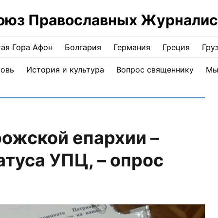
оюз Православных Журналис
ая Гора Афон
Болгария
Германия
Греция
Гру
ковь
История и культура
Вопрос священнику
Мы
ожской епархии –
атуса УПЦ, – опрос