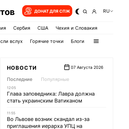
тов
RU
ДОНАТ ДЛЯ СПЖ
зия
Сербия
США
Чехия и Словакия
сли вслух
Горячие точки
Блоги
НОВОСТИ
07 Августа 2026
Последние
Популярные
12:05
Глава заповедника: Лавра должна
стать украинским Ватиканом
11:55
Во Львове возник скандал из-за
приглашения иерарха УПЦ на