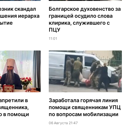
озник скандал
Болгарское духовенство за
ашения иерарха
границей осудило слова
рытие
клирика, служившего с
ПЦУ
11:01
апретили в
Заработала горячая линия
вященника,
помощи священникам УПЦ
о в помощи
по вопросам мобилизации
06 Августа 21:47