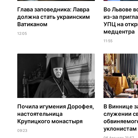
Глава заповедника: Лавра
Во Львове в
должна стать украинским
из-за пригл
Ватиканом
УПЦ на отк
медцентра
12:05
11:55
Почила игумения Дорофея,
В Виннице з
настоятельница
служении с
Крупицкого монастыря
обвиняемог
уклонистам
09:23
06 Августа 21:57