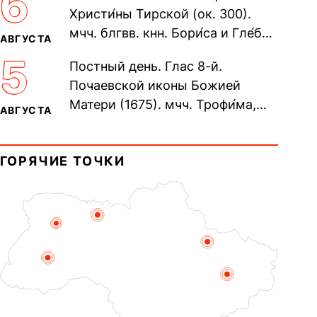
6
Христи́ны Тирской (ок. 300).
мчч. блгвв. кнн. Бори́са и Гле́ба,
АВГУСТА
во Святом Крещении Рома́на и
5
Постный день. Глас 8-й.
Дави́да (1015). Прп....
Почаевской иконы Божией
Матери (1675). мчч. Трофи́ма,
АВГУСТА
Фео́фила и с ними 13-ти
мучеников (284–305). прав.
ГОРЯЧИЕ ТОЧКИ
воина Фео́дора...