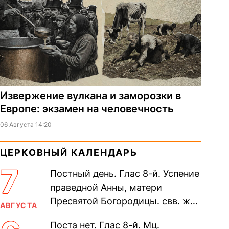
Извержение вулкана и заморозки в
Европе: экзамен на человечность
06 Августа 14:20
ЦЕРКОВНЫЙ КАЛЕНДАРЬ
7
Постный день. Глас 8-й. Успение
праведной Анны, матери
Пресвятой Богородицы. свв. жен
АВГУСТА
Олимпиа́ды, диаконисы (409) и
Поста нет. Глас 8-й. Мц.
прп. Евпракси́и девы,...