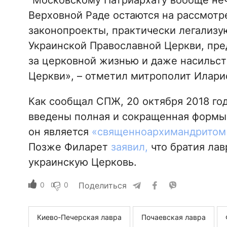
“Московскому Патриархату вообще нече
Верховной Раде остаются на рассмот
законопроекты, практически легализ
Украинской Православной Церкви, пр
за церковной жизнью и даже насильс
Церкви», – отметил митрополит Илари
Как сообщал СПЖ, 20 октября 2018 го
введены полная и сокращенная формы 
он является
«священноархимандритом 
Позже Филарет
заявил,
что братия лав
украинскую Церковь.
0
0
Поделиться
Киево-Печерская лавра
Почаевская лавра