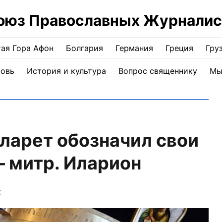
оюз Православных Журналис
ая Гора Афон
Болгария
Германия
Греция
Гру
ковь
История и культура
Вопрос священнику
Мы
ларет обозначил свои
– митр. Иларион
Ж