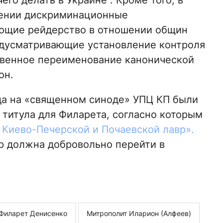
го делать в Украине”. Кроме того, в
рении дискриминационные
ующие рейдерство в отношении общин
едусматривающие установление контроля
твенное переименование канонической
он.
да на «священном синоде» УПЦ КП были
титула для Филарета, согласно которым
Киево-Печерской и Почаевской лавр».
р должна добровольно перейти в
Филарет Денисенко
Митрополит Иларион (Алфеев)