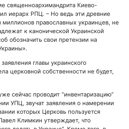
ие священноархимандрита Киево-
ил иерарх РПЦ. – Но ведь эти древние
 миллионов православных украинцев, не
надлежат к канонической Украинской
соб обозначить свои претензии на
Украины».
 заявления главы украинского
дела церковной собственности не будет,
уже сейчас проводит “инвентаризацию”
нии УПЦ, звучат заявления о намерении
вании которых Церковь пользуется
Павел Климкин утверждает, что