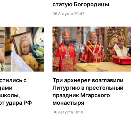
статую Богородицы
06 Августа 20:47
стились с
Три архиерея возглавили
цами
Литургию в престольный
 школы,
праздник Мгарского
т удара РФ
монастыря
06 Августа 18:18