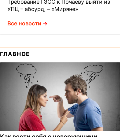
Требование ГЭСС к Почаеву выйти из
УПЦ – абсурд, – «Миряне»
Все новости
ГЛАВНОЕ
Как вести себя с неверующими