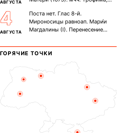
АВГУСТА
Фео́фила и с ними 13-ти
4
Поста нет. Глас 8-й.
мучеников (284–305). прав.
Мироносицы равноап. Мари́и
воина Фео́дора...
Магдалины (I). Перенесение
АВГУСТА
мощей сщмч. Фо́ки, епископа
Синопского (403–404). Прп.
ГОРЯЧИЕ ТОЧКИ
Корни́лия...