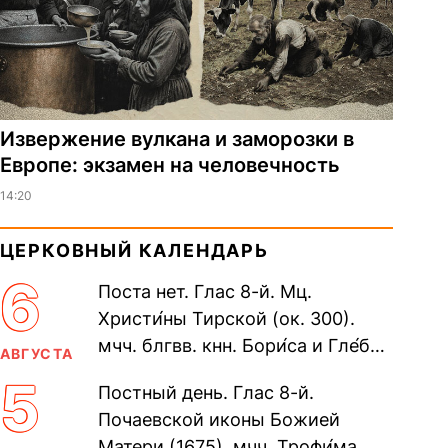
Извержение вулкана и заморозки в
Европе: экзамен на человечность
14:20
ЦЕРКОВНЫЙ КАЛЕНДАРЬ
6
Поста нет. Глас 8-й. Мц.
Христи́ны Тирской (ок. 300).
мчч. блгвв. кнн. Бори́са и Гле́ба,
АВГУСТА
во Святом Крещении Рома́на и
5
Постный день. Глас 8-й.
Дави́да (1015). Прп....
Почаевской иконы Божией
Матери (1675). мчч. Трофи́ма,