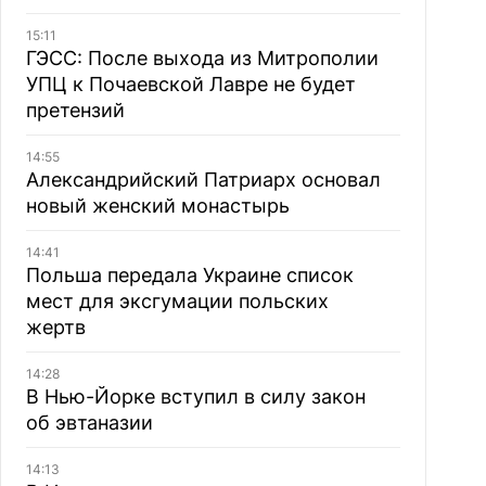
15:11
ГЭСС: После выхода из Митрополии
УПЦ к Почаевской Лавре не будет
претензий
14:55
Александрийский Патриарх основал
новый женский монастырь
14:41
Польша передала Украине список
мест для эксгумации польских
жертв
14:28
В Нью-Йорке вступил в силу закон
об эвтаназии
14:13