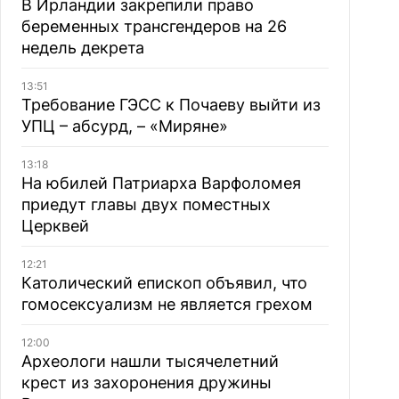
В Ирландии закрепили право
беременных трансгендеров на 26
недель декрета
13:51
Требование ГЭСС к Почаеву выйти из
УПЦ – абсурд, – «Миряне»
13:18
На юбилей Патриарха Варфоломея
приедут главы двух поместных
Церквей
12:21
Католический епископ объявил, что
гомосексуализм не является грехом
12:00
Археологи нашли тысячелетний
крест из захоронения дружины