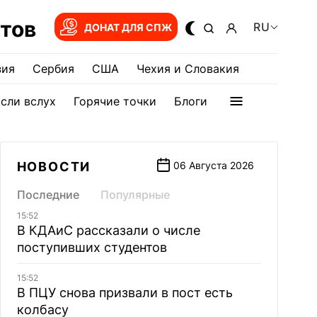
тов
RU
ДОНАТ ДЛЯ СПЖ
зия
Сербия
США
Чехия и Словакия
сли вслух
Горячие точки
Блоги
НОВОСТИ
06 Августа 2026
Последние
Популярные
15:52
В КДАиС рассказали о числе
поступивших студентов
15:52
В ПЦУ снова призвали в пост есть
колбасу