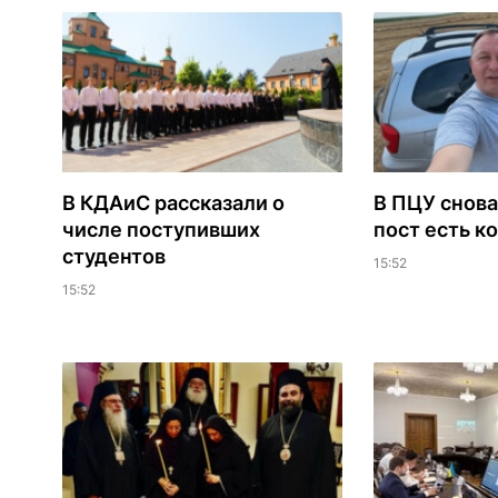
В КДАиС рассказали о
В ПЦУ снова
числе поступивших
пост есть к
студентов
15:52
15:52