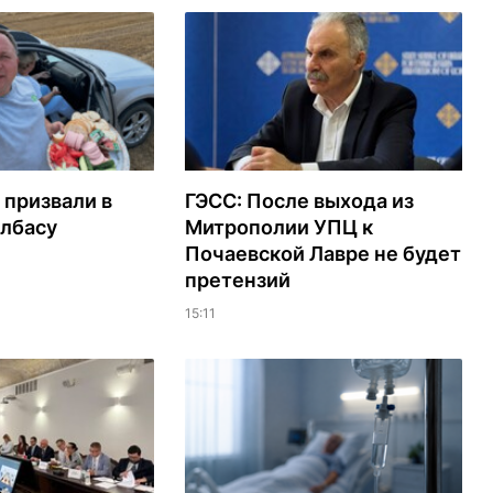
 призвали в
ГЭСС: После выхода из
олбасу
Митрополии УПЦ к
Почаевской Лавре не будет
претензий
15:11