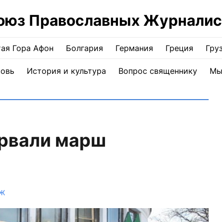
оюз Православных Журналис
ая Гора Афон
Болгария
Германия
Греция
Гру
ковь
История и культура
Вопрос священнику
Мы
орвали марш
ПЖ