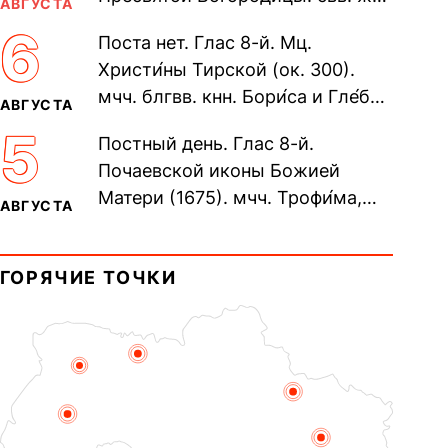
АВГУСТА
Олимпиа́ды, диаконисы (409) и
6
Поста нет. Глас 8-й. Мц.
прп. Евпракси́и девы,...
Христи́ны Тирской (ок. 300).
мчч. блгвв. кнн. Бори́са и Гле́ба,
АВГУСТА
во Святом Крещении Рома́на и
5
Постный день. Глас 8-й.
Дави́да (1015). Прп....
Почаевской иконы Божией
Матери (1675). мчч. Трофи́ма,
АВГУСТА
Фео́фила и с ними 13-ти
мучеников (284–305). прав.
ГОРЯЧИЕ ТОЧКИ
воина Фео́дора...