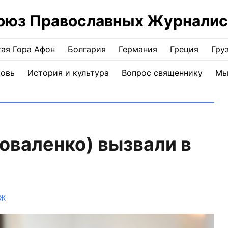
оюз Православных Журналис
ая Гора Афон
Болгария
Германия
Греция
Гру
ковь
История и культура
Вопрос священнику
Мы
оваленко) вызвали в
ПЖ