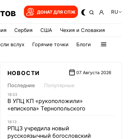
тов
RU
ДОНАТ ДЛЯ СПЖ
зия
Сербия
США
Чехия и Словакия
сли вслух
Горячие точки
Блоги
НОВОСТИ
07 Августа 2026
Последние
Популярные
18:33
В УПЦ КП «рукоположили»
«епископа» Тернопольского
18:13
РПЦЗ учредила новый
русскоязычный богословский