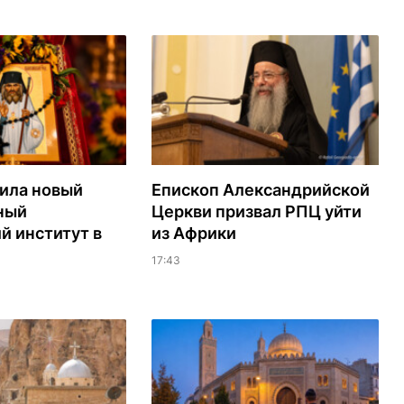
ила новый
Епископ Александрийской
ный
Церкви призвал РПЦ уйти
й институт в
из Африки
17:43