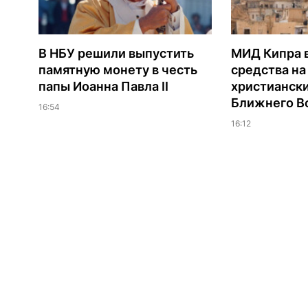
В НБУ решили выпустить
МИД Кипра 
памятную монету в честь
средства н
папы Иоанна Павла II
христианск
Ближнего В
16:54
16:12