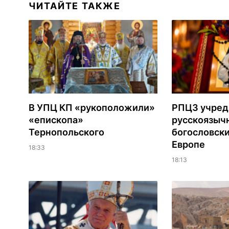
ЧИТАЙТЕ ТАКЖЕ
В УПЦ КП «рукоположили»
РПЦЗ учред
«епископа»
русскоязыч
Тернопольского
богословски
Европе
18:33
18:13