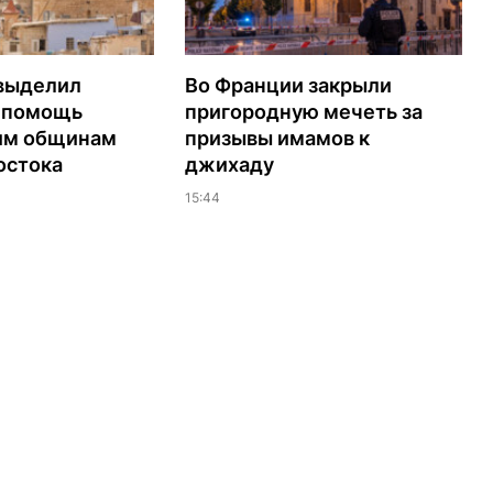
выделил
Во Франции закрыли
а помощь
пригородную мечеть за
им общинам
призывы имамов к
остока
джихаду
15:44