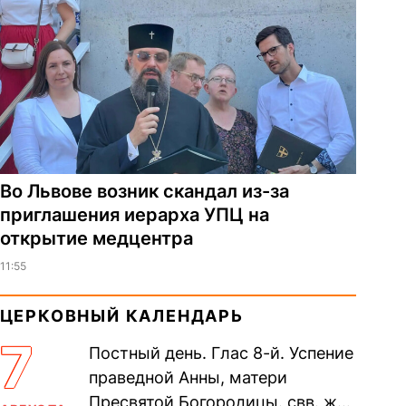
Во Львове возник скандал из-за
приглашения иерарха УПЦ на
открытие медцентра
11:55
ЦЕРКОВНЫЙ КАЛЕНДАРЬ
7
Постный день. Глас 8-й. Успение
праведной Анны, матери
Пресвятой Богородицы. свв. жен