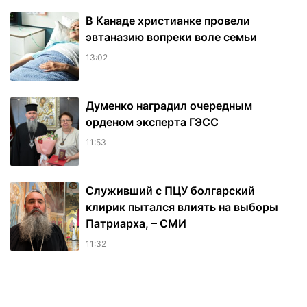
В Канаде христианке провели
эвтаназию вопреки воле семьи
13:02
Думенко наградил очередным
орденом эксперта ГЭСС
11:53
Служивший с ПЦУ болгарский
клирик пытался влиять на выборы
Патриарха, – СМИ
11:32