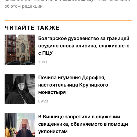
об этом редакции.
ЧИТАЙТЕ ТАКЖЕ
Болгарское духовенство за границей
осудило слова клирика, служившего
с ПЦУ
11:01
Почила игумения Дорофея,
настоятельница Крупицкого
монастыря
09:23
В Виннице запретили в служении
священника, обвиняемого в помощи
уклонистам