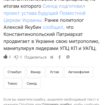
итогам которого
Синод подготовил
проект устава будущей Поместной
Церкви Украины.
Ранее политолог
Алексей Якубин
сообщил,
что
Константинопольский Патриархат
продвигает в Украине свою митрополию,
манипулируя лидерами УПЦ КП и УАПЦ.
0
0
Поделиться
Стамбул
Фанар
Устав
Автокефалия
Томос
Синод
Если вы заметили ошибку, выделите необходимый текст и
нажмите Ctrl+Enter или
Отправить ошибку
, чтобы сообщить