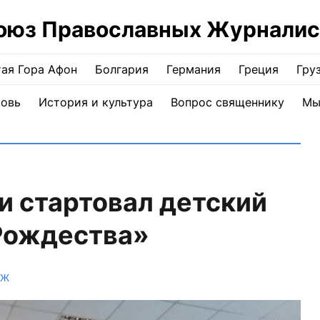
оюз Православных Журналис
ая Гора Афон
Болгария
Германия
Греция
Гру
ковь
История и культура
Вопрос священнику
Мы
и стартовал детский
Рождества»
ПЖ