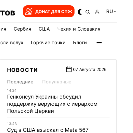
тов
RU
ДОНАТ ДЛЯ СПЖ
зия
Сербия
США
Чехия и Словакия
сли вслух
Горячие точки
Блоги
НОВОСТИ
07 Августа 2026
Последние
Популярные
14:24
Генконсул Украины обсудил
поддержку верующих с иерархом
Польской Церкви
13:43
Суд в США взыскал с Meta 567