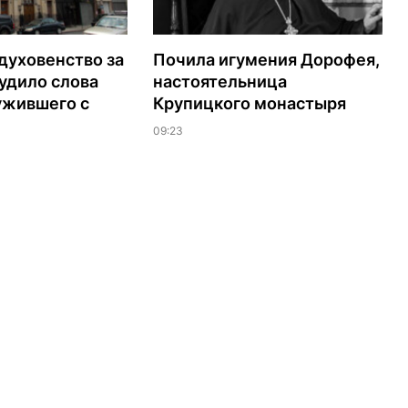
духовенство за
Почила игумения Дорофея,
удило слова
настоятельница
ужившего с
Крупицкого монастыря
09:23