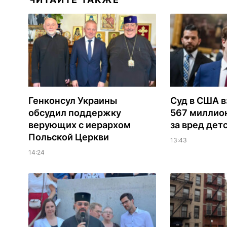
Генконсул Украины
Суд в США в
обсудил поддержку
567 миллио
верующих с иерархом
за вред дет
Польской Церкви
13:43
14:24