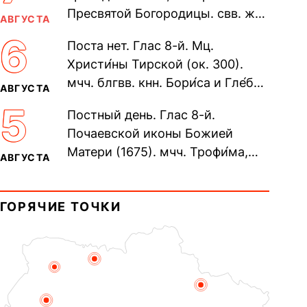
Пресвятой Богородицы. свв. жен
АВГУСТА
Олимпиа́ды, диаконисы (409) и
6
Поста нет. Глас 8-й. Мц.
прп. Евпракси́и девы,...
Христи́ны Тирской (ок. 300).
мчч. блгвв. кнн. Бори́са и Гле́ба,
АВГУСТА
во Святом Крещении Рома́на и
5
Постный день. Глас 8-й.
Дави́да (1015). Прп....
Почаевской иконы Божией
Матери (1675). мчч. Трофи́ма,
АВГУСТА
Фео́фила и с ними 13-ти
мучеников (284–305). прав.
ГОРЯЧИЕ ТОЧКИ
воина Фео́дора...