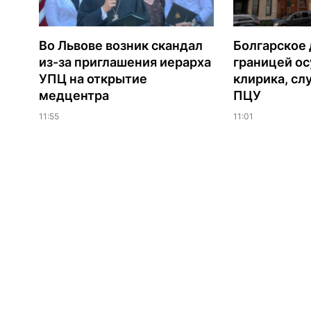
Во Львове возник скандал
Болгарское 
из-за приглашения иерарха
границей ос
УПЦ на открытие
клирика, сл
медцентра
ПЦУ
11:55
11:01