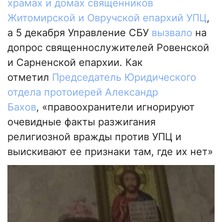
храмах и домах священников
Житомирской и Овручской епархий УПЦ
,
а 5 декабря Управление СБУ
вызвало
на
допрос священнослужителей Ровенской
и Сарненской епархии. Как
отметил
Председатель Юридического
отдела протоиерей Александр
Бахов
, «правоохранители игнорируют
очевидные факты разжигания
религиозной вражды против УПЦ и
выискивают ее признаки там, где их нет»