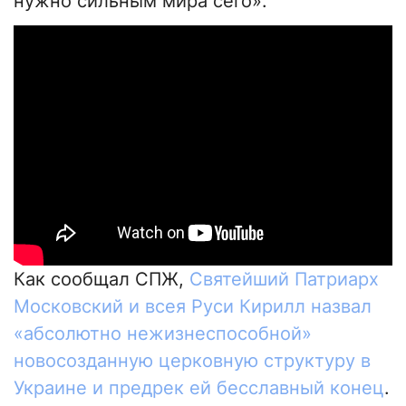
нужно сильным мира сего».
Как сообщал СПЖ,
Святейший Патриарх
Московский и всея Руси Кирилл назвал
«абсолютно нежизнеспособной»
новосозданную церковную структуру в
Украине и предрек ей бесславный конец
.