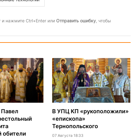
и нажмите Ctrl+Enter или
Отправить ошибку
, чтобы
 Павел
В УПЦ КП «рукоположили»
престольный
«епископа»
ита
Тернопольского
й обители
07 Августа 18:33