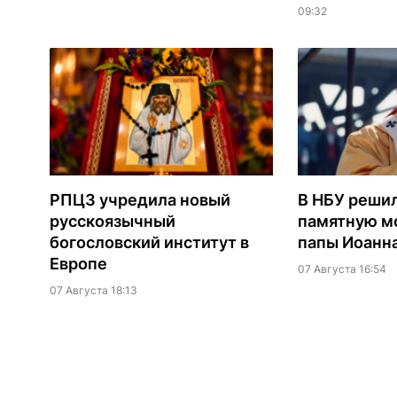
09:32
РПЦЗ учредила новый
В НБУ реши
русскоязычный
памятную мо
богословский институт в
папы Иоанна
Европе
07 Августа 16:54
07 Августа 18:13