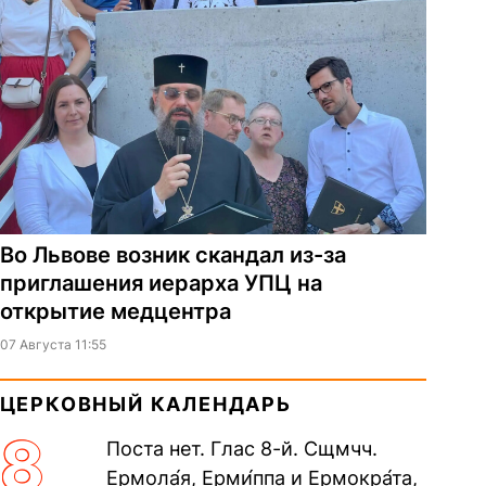
Во Львове возник скандал из-за
приглашения иерарха УПЦ на
открытие медцентра
07 Августа 11:55
ЦЕРКОВНЫЙ КАЛЕНДАРЬ
8
Поста нет. Глас 8-й. Сщмчч.
Ермола́я, Ерми́ппа и Ермокра́та,