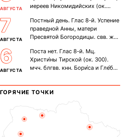
иереев Никомидийских (ок.
АВГУСТА
305). Прп. Моисе́я У́грина,
7
Постный день. Глас 8-й. Успение
Печерского, в Ближних
праведной Анны, матери
пещерах...
Пресвятой Богородицы. свв. жен
АВГУСТА
Олимпиа́ды, диаконисы (409) и
6
Поста нет. Глас 8-й. Мц.
прп. Евпракси́и девы,...
Христи́ны Тирской (ок. 300).
мчч. блгвв. кнн. Бори́са и Гле́ба,
АВГУСТА
во Святом Крещении Рома́на и
Дави́да (1015). Прп....
ГОРЯЧИЕ ТОЧКИ