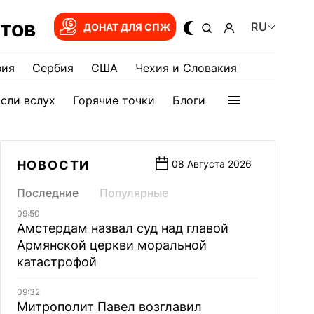
тов
RU
ДОНАТ ДЛЯ СПЖ
зия
Сербия
США
Чехия и Словакия
сли вслух
Горячие точки
Блоги
НОВОСТИ
08 Августа 2026
Последние
Популярные
09:50
Амстердам назвал суд над главой
Армянской церкви моральной
катастрофой
09:32
Митрополит Павел возглавил