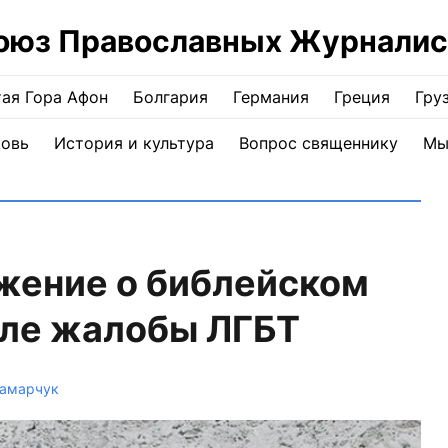
оюз Православных Журналис
ая Гора Афон
Болгария
Германия
Греция
Гру
ковь
История и культура
Вопрос священнику
Мы
жение о библейском
сле жалобы ЛГБТ
амарчук