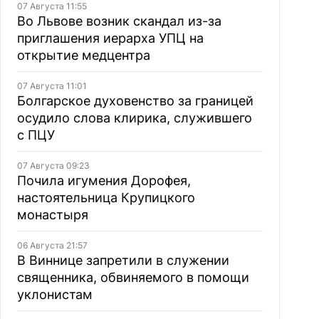
07 Августа 11:55
Во Львове возник скандал из-за
приглашения иерарха УПЦ на
открытие медцентра
07 Августа 11:01
Болгарское духовенство за границей
осудило слова клирика, служившего
с ПЦУ
07 Августа 09:23
Почила игумения Дорофея,
настоятельница Крупицкого
монастыря
06 Августа 21:57
В Виннице запретили в служении
священника, обвиняемого в помощи
уклонистам