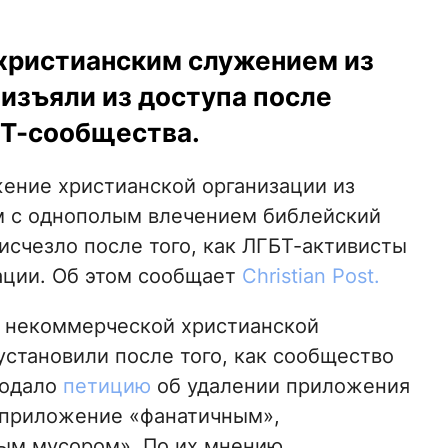
христианским служением из
, изъяли из доступа после
БТ-сообщества.
ение христианской организации из
м с однополым влечением библейский
исчезло после того, как ЛГБТ-активисты
ации. Об этом сообщает
Christian Post.
е некоммерческой христианской
, установили после того, как сообщество
подало
петицию
об удалении приложения
и приложение «фанатичным»,
ым мусором». По их мнению,