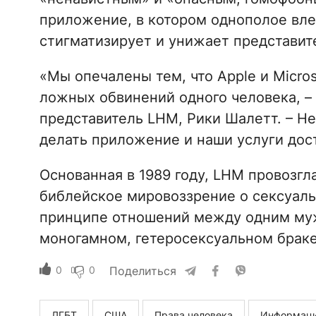
приложение, в котором однополое вле
стигматизирует и унижает представит
«Мы опечалены тем, что Apple и Micro
ложных обвинений одного человека, 
представитель LHM, Рики Шалетт. – Н
делать приложение и наши услуги дост
Основанная в 1989 году, LHM провозг
библейское мировоззрение о сексуал
принципе отношений между одним му
моногамном, гетеросексуальном браке
0
0
Поделиться
ЛГБТ
США
Права человека
Информаци