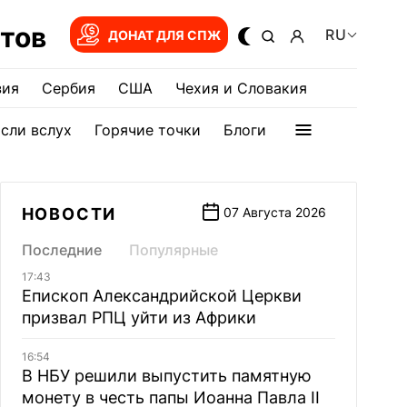
тов
RU
ДОНАТ ДЛЯ СПЖ
зия
Сербия
США
Чехия и Словакия
сли вслух
Горячие точки
Блоги
НОВОСТИ
07 Августа 2026
Последние
Популярные
17:43
Епископ Александрийской Церкви
призвал РПЦ уйти из Африки
16:54
В НБУ решили выпустить памятную
монету в честь папы Иоанна Павла II