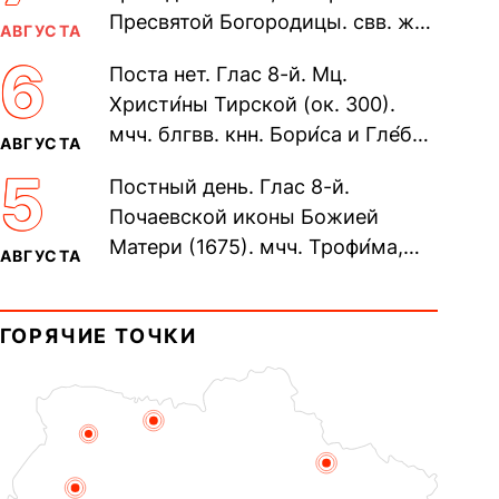
Пресвятой Богородицы. свв. жен
АВГУСТА
Олимпиа́ды, диаконисы (409) и
6
Поста нет. Глас 8-й. Мц.
прп. Евпракси́и девы,...
Христи́ны Тирской (ок. 300).
мчч. блгвв. кнн. Бори́са и Гле́ба,
АВГУСТА
во Святом Крещении Рома́на и
5
Постный день. Глас 8-й.
Дави́да (1015). Прп....
Почаевской иконы Божией
Матери (1675). мчч. Трофи́ма,
АВГУСТА
Фео́фила и с ними 13-ти
мучеников (284–305). прав.
ГОРЯЧИЕ ТОЧКИ
воина Фео́дора...