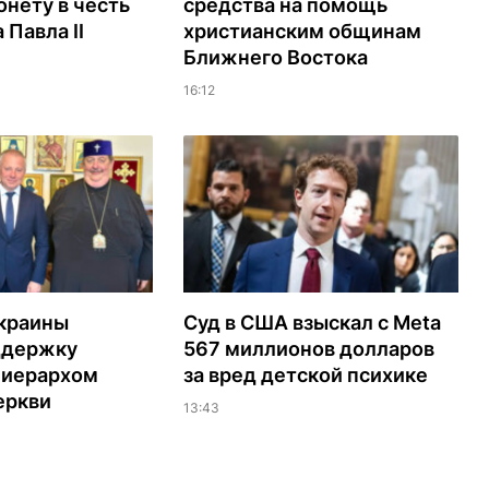
нету в честь
средства на помощь
 Павла II
христианским общинам
Ближнего Востока
16:12
Украины
Суд в США взыскал с Meta
ддержку
567 миллионов долларов
 иерархом
за вред детской психике
еркви
13:43