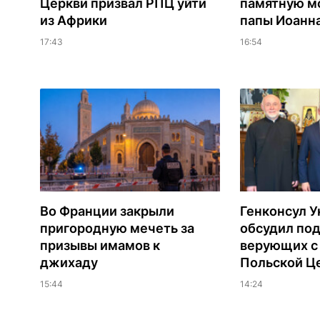
Церкви призвал РПЦ уйти
памятную мо
из Африки
папы Иоанна
17:43
16:54
Во Франции закрыли
Генконсул 
пригородную мечеть за
обсудил по
призывы имамов к
верующих с
джихаду
Польской Ц
15:44
14:24