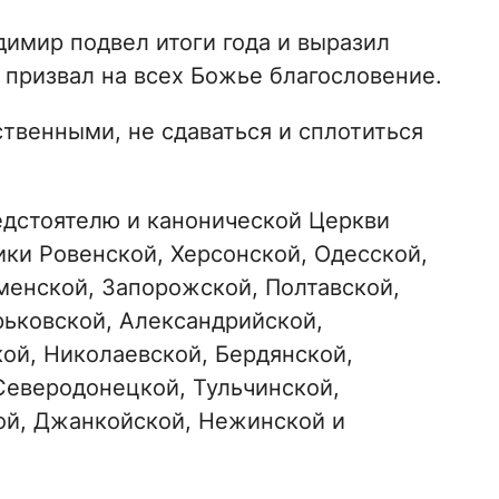
димир подвел итоги года и выразил
и призвал на всех Божье благословение.
венными, не сдаваться и сплотиться
едстоятелю и канонической Церкви
ики Ровенской, Херсонской, Одесской,
енской, Запорожской, Полтавской,
рьковской, Александрийской,
ой, Николаевской, Бердянской,
Северодонецкой, Тульчинской,
ой, Джанкойской, Нежинской и