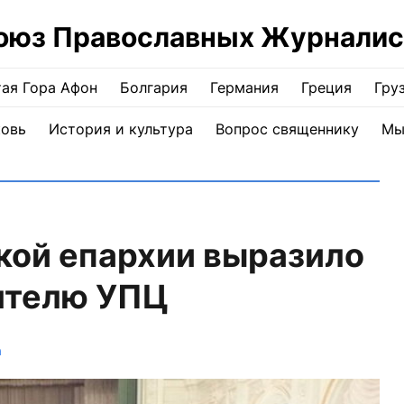
оюз Православных Журналис
ая Гора Афон
Болгария
Германия
Греция
Гру
ковь
История и культура
Вопрос священнику
Мы
кой епархии выразило
ятелю УПЦ
а