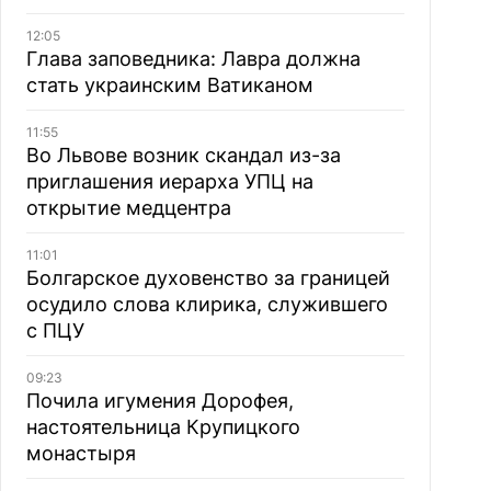
12:05
Глава заповедника: Лавра должна
стать украинским Ватиканом
11:55
Во Львове возник скандал из-за
приглашения иерарха УПЦ на
открытие медцентра
11:01
Болгарское духовенство за границей
осудило слова клирика, служившего
с ПЦУ
09:23
Почила игумения Дорофея,
настоятельница Крупицкого
монастыря