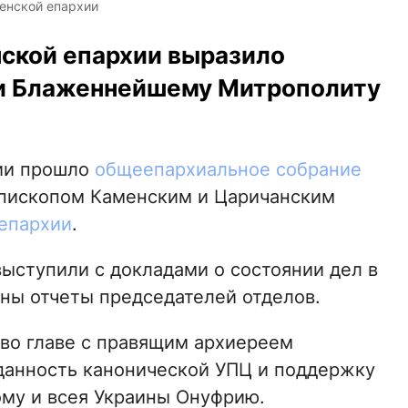
енской епархии
ской епархии выразило
 и Блаженнейшему Митрополиту
хии прошло
общеепархиальное собрание
епископом Каменским и Царичанским
епархии
.
ыступили с докладами о состоянии дел в
аны отчеты председателей отделов.
 во главе с правящим архиереем
данность канонической УПЦ и поддержку
му и всея Украины Онуфрию.