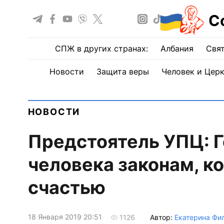
С
СПЖ в других странах:
Албания
Свят
Новости
Защита веры
Человек и Цер
НОВОСТИ
Предстоятель УПЦ: Г
человека законам, к
счастью
18 Января 2019 20:51
Автор:
Екатерина Фи
1126