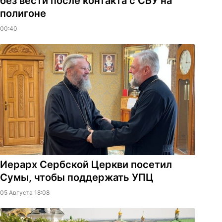
без вести после контакта с СБУ на
полигоне
00:40
Иерарх Сербской Церкви посетил
Сумы, чтобы поддержать УПЦ
05 Августа 18:08