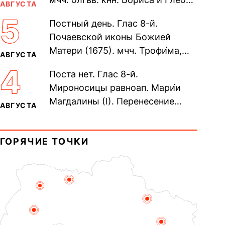
АВГУСТА
во Святом Крещении Рома́на и
5
Постный день. Глас 8-й.
Дави́да (1015). Прп....
Почаевской иконы Божией
Матери (1675). мчч. Трофи́ма,
АВГУСТА
Фео́фила и с ними 13-ти
4
Поста нет. Глас 8-й.
мучеников (284–305). прав.
Мироносицы равноап. Мари́и
воина Фео́дора...
Магдалины (I). Перенесение
АВГУСТА
мощей сщмч. Фо́ки, епископа
Синопского (403–404). Прп.
ГОРЯЧИЕ ТОЧКИ
Корни́лия...