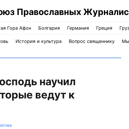
оюз Православных Журналис
ая Гора Афон
Болгария
Германия
Греция
Гру
ковь
История и культура
Вопрос священнику
Мы
осподь научил
оторые ведут к
латова