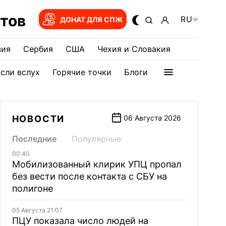
тов
RU
ДОНАТ ДЛЯ СПЖ
зия
Сербия
США
Чехия и Словакия
сли вслух
Горячие точки
Блоги
НОВОСТИ
06 Августа 2026
Последние
Популярные
00:40
Мобилизованный клирик УПЦ пропал
без вести после контакта с СБУ на
полигоне
05 Августа 21:07
ПЦУ показала число людей на