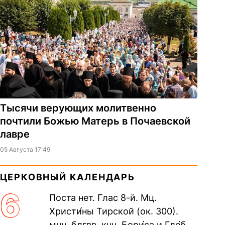
Тысячи верующих молитвенно
почтили Божью Матерь в Почаевской
лавре
05 Августа 17:49
ЦЕРКОВНЫЙ КАЛЕНДАРЬ
6
Поста нет. Глас 8-й. Мц.
Христи́ны Тирской (ок. 300).
мчч. блгвв. кнн. Бори́са и Гле́ба,