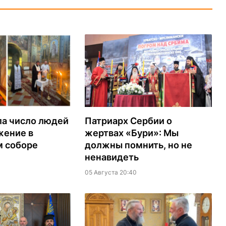
ла число людей
Патриарх Сербии о
жение в
жертвах «Бури»: Мы
м соборе
должны помнить, но не
ненавидеть
05 Августа 20:40