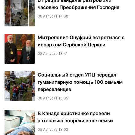
В Греции вандалы разгромили
часовню Преображения Господня
08 Августа 14:38
Митрополит Онуфрий встретился с
иерархом Сербской Церкви
08 Августа 13:41
Социальный отдел УПЦ передал
гуманитарную помощь 100 семьям
переселенцев
08 Августа 13:35
В Канаде христианке провели
эвтаназию вопреки воле семьи
08 Августа 13:02