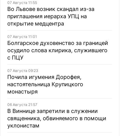
07 Августа 11:55
Во Львове возник скандал из-за
приглашения иерарха УПЦ на
открытие медцентра
07 Августа 11:01
Болгарское духовенство за границей
осудило слова клирика, служившего
с ПЦУ
07 Августа 09:23
Почила игумения Дорофея,
настоятельница Крупицкого
монастыря
06 Августа 21:57
В Виннице запретили в служении
священника, обвиняемого в помощи
уклонистам