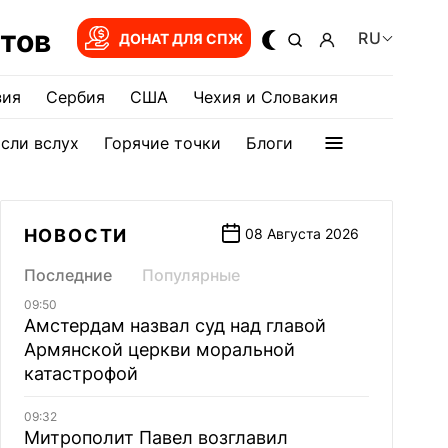
тов
RU
ДОНАТ ДЛЯ СПЖ
зия
Сербия
США
Чехия и Словакия
сли вслух
Горячие точки
Блоги
НОВОСТИ
08 Августа 2026
Последние
Популярные
09:50
Амстердам назвал суд над главой
Армянской церкви моральной
катастрофой
09:32
Митрополит Павел возглавил