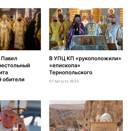
 Павел
В УПЦ КП «рукоположили»
престольный
«епископа»
ита
Тернопольского
й обители
07 Августа 18:33