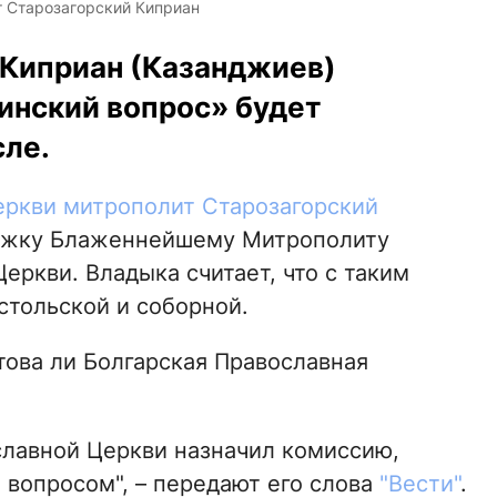
 Старозагорский Киприан
 Киприан (Казанджиев)
инский вопрос» будет
сле.
еркви митрополит Старозагорский
ржку Блаженнейшему Митрополиту
ркви. Владыка считает, что с таким
стольской и соборной.
това ли Болгарская Православная
лавной Церкви назначил комиссию,
 вопросом", – передают его слова
"Вести"
.