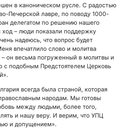
шен в каноническом русле. С радостью
ево-Печерской лавре, по поводу 1000-
бран делегатом по решению нашего
 ход – люди показали поддержку
чень надеюсь, что вопрос будет
Меня впечатлило слово и молитва
– он весьма погруженный в молитвы и
то с подобным Предстоятелем Церковь
й».
гария всегда была страной, которая
православным народам. Мы готовы
юбовь между людьми, более того,
ять и нашу веру. И верим, что УПЦ
тью и допущением».