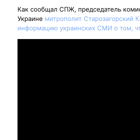
Как сообщал СПЖ, председатель комис
Украине
митрополит Старозагорский К
информацию украинских СМИ о том, ч