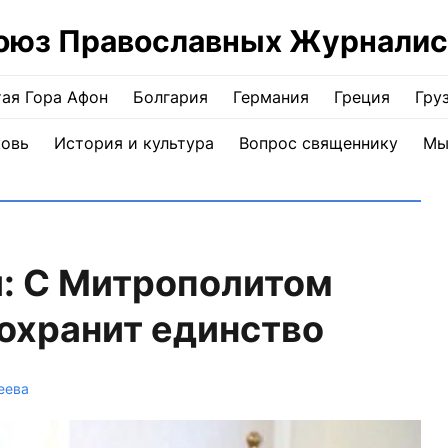
оюз Православных Журналис
ая Гора Афон
Болгария
Германия
Греция
Гру
ковь
История и культура
Вопрос священнику
Мы
й: С Митрополитом
охранит единство
еева