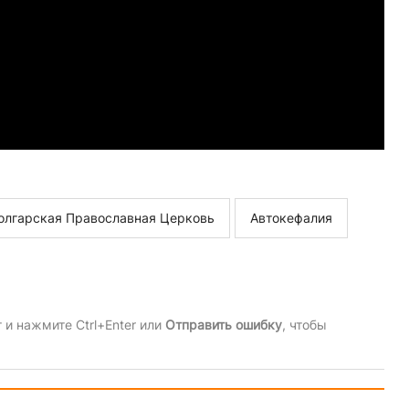
олгарская Православная Церковь
Автокефалия
и нажмите Ctrl+Enter или
Отправить ошибку
, чтобы