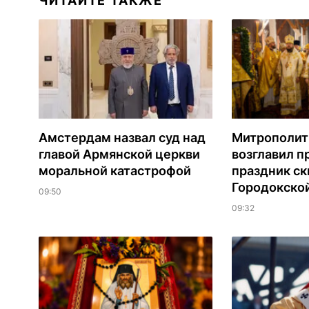
ЧИТАЙТЕ ТАКЖЕ
Амстердам назвал суд над
Митрополит
главой Армянской церкви
возглавил 
моральной катастрофой
праздник ск
Городокско
09:50
09:32