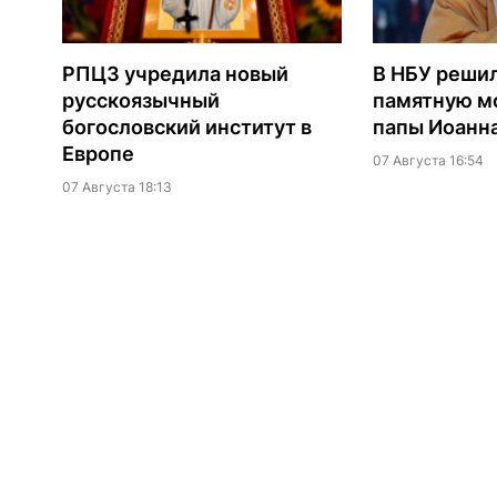
РПЦЗ учредила новый
В НБУ реши
русскоязычный
памятную мо
богословский институт в
папы Иоанна
Европе
07 Августа 16:54
07 Августа 18:13