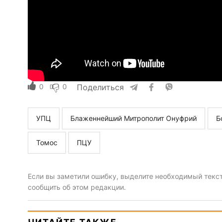
0
0
Поделиться
УПЦ
Блаженнейший Митрополит Онуфрий
Б
Томос
ПЦУ
Если вы заметили ошибку, выделите необходимый текст 
сообщить об этом редакции.