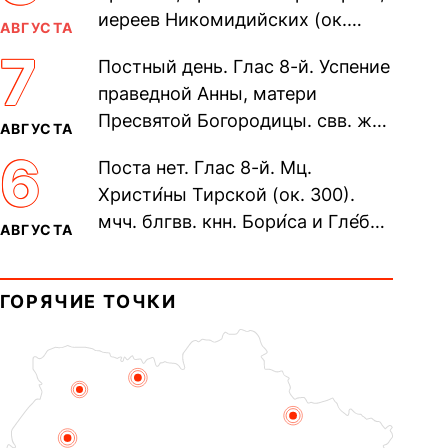
иереев Никомидийских (ок.
АВГУСТА
305). Прп. Моисе́я У́грина,
7
Постный день. Глас 8-й. Успение
Печерского, в Ближних
праведной Анны, матери
пещерах...
Пресвятой Богородицы. свв. жен
АВГУСТА
Олимпиа́ды, диаконисы (409) и
6
Поста нет. Глас 8-й. Мц.
прп. Евпракси́и девы,...
Христи́ны Тирской (ок. 300).
мчч. блгвв. кнн. Бори́са и Гле́ба,
АВГУСТА
во Святом Крещении Рома́на и
Дави́да (1015). Прп....
ГОРЯЧИЕ ТОЧКИ