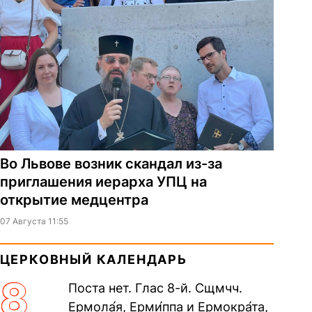
Во Львове возник скандал из-за
приглашения иерарха УПЦ на
открытие медцентра
07 Августа 11:55
ЦЕРКОВНЫЙ КАЛЕНДАРЬ
8
Поста нет. Глас 8-й. Сщмчч.
Ермола́я, Ерми́ппа и Ермокра́та,