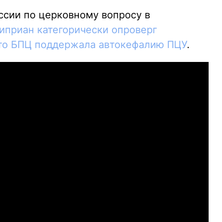
сии по церковному вопросу в
иприан категорически опроверг
то БПЦ поддержала автокефалию ПЦУ
.