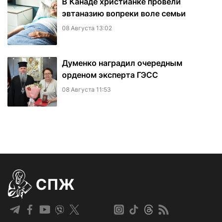
В Канаде христианке провели
эвтаназию вопреки воле семьи
08 Августа 13:02
Думенко наградил очередным
орденом эксперта ГЭСС
08 Августа 11:53
СПЖ