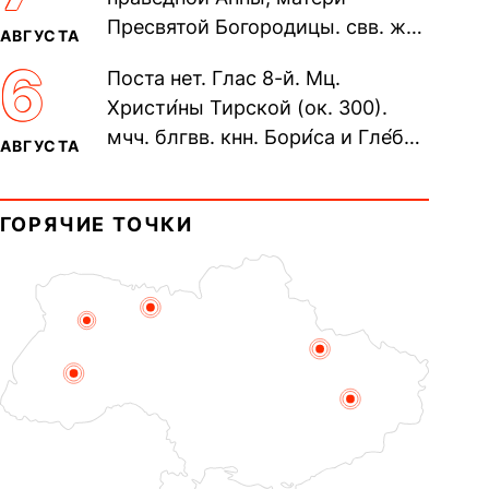
пещерах...
Пресвятой Богородицы. свв. жен
АВГУСТА
Олимпиа́ды, диаконисы (409) и
6
Поста нет. Глас 8-й. Мц.
прп. Евпракси́и девы,...
Христи́ны Тирской (ок. 300).
мчч. блгвв. кнн. Бори́са и Гле́ба,
АВГУСТА
во Святом Крещении Рома́на и
Дави́да (1015). Прп....
ГОРЯЧИЕ ТОЧКИ