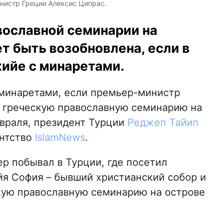
нистр Греции Алексис Ципрас.
вославной семинарии на
т быть возобновлена, если в
ийе с минаретами.
 минаретами, если премьер-министр
ь греческую православную семинарию на
февраля, президент Турции
Реджеп Тайип
ентство
IslamNews
.
р побывал в Турции, где посетил
я София – бывший христианский собор и
кую православную семинарию на острове