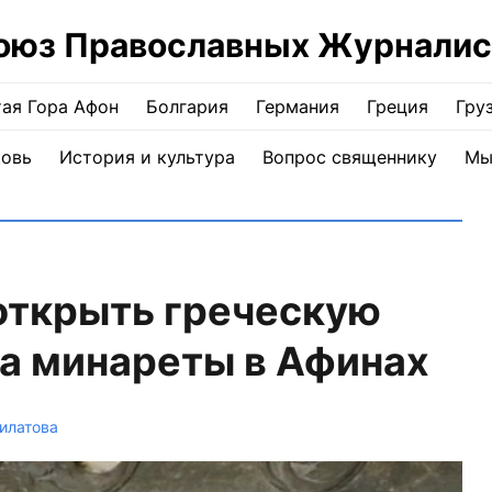
оюз Православных Журналис
ая Гора Афон
Болгария
Германия
Греция
Гру
ковь
История и культура
Вопрос священнику
Мы
открыть греческую
а минареты в Афинах
илатова