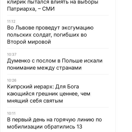
клирик пытался влиять на выборы
Патриарха, – СМИ
11:12
Во Львове проведут эксгумацию
польских солдат, погибших во
Второй мировой
10:37
Думенко с послом в Польше искали
понимание между странами
10:26
Кипрский иерарх: Для Бога
кающийся грешник ценнее, чем
мнящий себя святым
10:11
В первый день на горячую линию по
мобилизации обратились 13