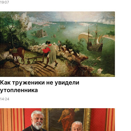
19:07
Как труженики не увидели
утопленника
14:24