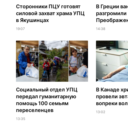
Сторонники ПЦУ готовят
В Греции ва
силовой захват храма УПЦ
разгромили
в Якушинцах
Преображен
19:07
14:38
Социальный отдел УПЦ
В Канаде хр
передал гуманитарную
провели эв
помощь 100 семьям
вопреки вол
переселенцев
13:02
13:35