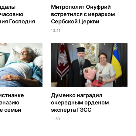
ндалы
Митрополит Онуфрий
 часовню
встретился с иерархом
ия Господня
Сербской Церкви
13:41
истианке
Думенко наградил
таназию
очередным орденом
е семьи
эксперта ГЭСС
11:53