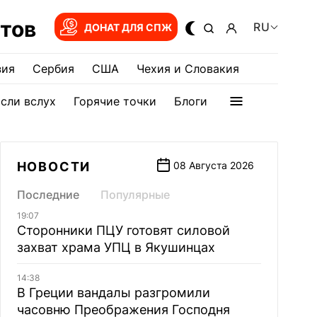
тов
RU
ДОНАТ ДЛЯ СПЖ
зия
Сербия
США
Чехия и Словакия
сли вслух
Горячие точки
Блоги
НОВОСТИ
08 Августа 2026
Последние
Популярные
19:07
Сторонники ПЦУ готовят силовой
захват храма УПЦ в Якушинцах
14:38
В Греции вандалы разгромили
часовню Преображения Господня