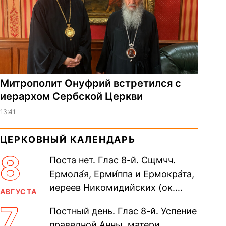
Митрополит Онуфрий встретился с
иерархом Сербской Церкви
13:41
ЦЕРКОВНЫЙ КАЛЕНДАРЬ
8
Поста нет. Глас 8-й. Сщмчч.
Ермола́я, Ерми́ппа и Ермокра́та,
иереев Никомидийских (ок.
АВГУСТА
305). Прп. Моисе́я У́грина,
7
Постный день. Глас 8-й. Успение
Печерского, в Ближних
праведной Анны, матери