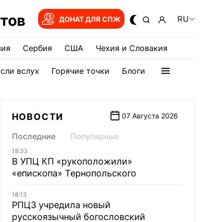
тов
RU
ДОНАТ ДЛЯ СПЖ
зия
Сербия
США
Чехия и Словакия
сли вслух
Горячие точки
Блоги
НОВОСТИ
07 Августа 2026
Последние
Популярные
18:33
В УПЦ КП «рукоположили»
«епископа» Тернопольского
18:13
РПЦЗ учредила новый
русскоязычный богословский