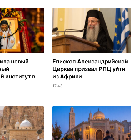
ила новый
Епископ Александрийской
ный
Церкви призвал РПЦ уйти
й институт в
из Африки
17:43