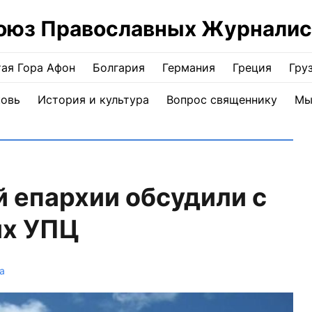
оюз Православных Журналис
ая Гора Афон
Болгария
Германия
Греция
Гру
ковь
История и культура
Вопрос священнику
Мы
 епархии обсудили с
их УПЦ
а