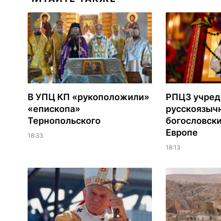
В УПЦ КП «рукоположили»
РПЦЗ учред
«епископа»
русскоязыч
Тернопольского
богословски
Европе
18:33
18:13