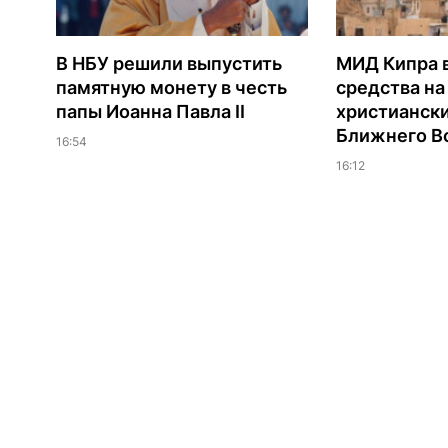
В НБУ решили выпустить
МИД Кипра 
памятную монету в честь
средства н
папы Иоанна Павла II
христианск
Ближнего В
16:54
16:12