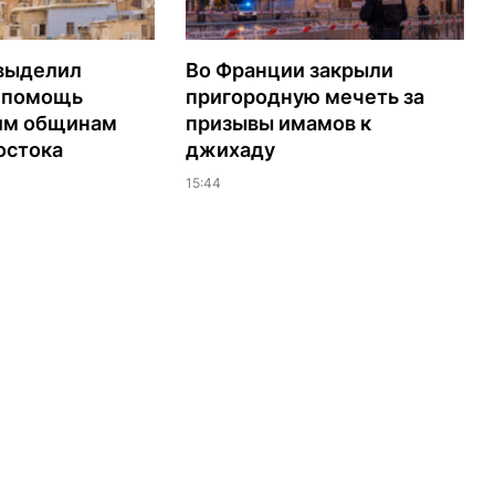
выделил
Во Франции закрыли
а помощь
пригородную мечеть за
им общинам
призывы имамов к
остока
джихаду
15:44