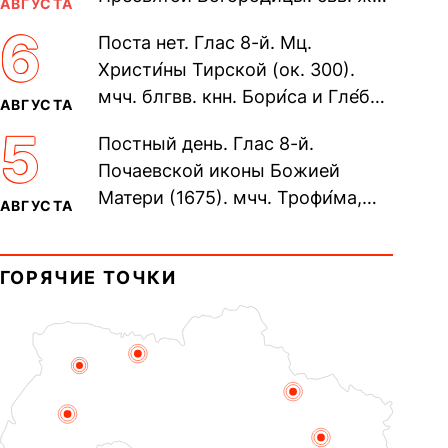
АВГУСТА
Олимпиа́ды, диаконисы (409) и
6
Поста нет. Глас 8-й. Мц.
прп. Евпракси́и девы,...
Христи́ны Тирской (ок. 300).
мчч. блгвв. кнн. Бори́са и Гле́ба,
АВГУСТА
во Святом Крещении Рома́на и
5
Постный день. Глас 8-й.
Дави́да (1015). Прп....
Почаевской иконы Божией
Матери (1675). мчч. Трофи́ма,
АВГУСТА
Фео́фила и с ними 13-ти
мучеников (284–305). прав.
ГОРЯЧИЕ ТОЧКИ
воина Фео́дора...