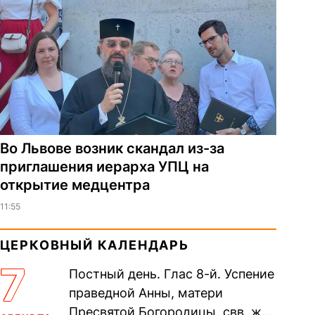
Во Львове возник скандал из-за
приглашения иерарха УПЦ на
открытие медцентра
11:55
ЦЕРКОВНЫЙ КАЛЕНДАРЬ
7
Постный день. Глас 8-й. Успение
праведной Анны, матери
Пресвятой Богородицы. свв. жен