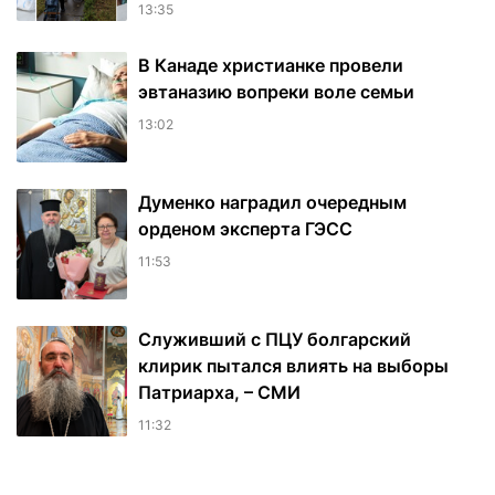
13:35
В Канаде христианке провели
эвтаназию вопреки воле семьи
13:02
Думенко наградил очередным
орденом эксперта ГЭСС
11:53
Служивший с ПЦУ болгарский
клирик пытался влиять на выборы
Патриарха, – СМИ
11:32