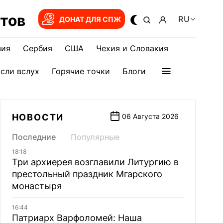
тов
RU
ДОНАТ ДЛЯ СПЖ
зия
Сербия
США
Чехия и Словакия
сли вслух
Горячие точки
Блоги
НОВОСТИ
06 Августа 2026
Последние
Популярные
18:18
Три архиерея возглавили Литургию в
престольный праздник Мгарского
монастыря
16:44
Патриарх Варфоломей: Наша