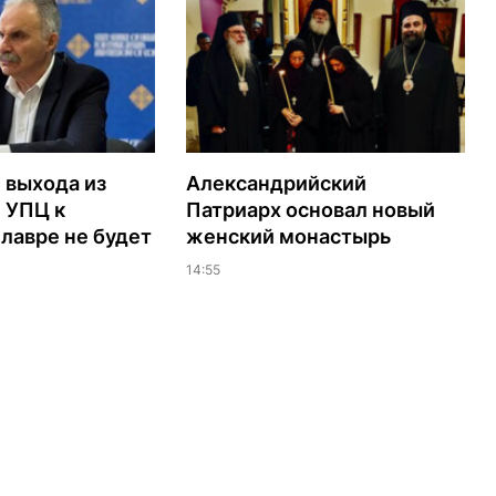
 выхода из
Александрийский
 УПЦ к
Патриарх основал новый
лавре не будет
женский монастырь
14:55