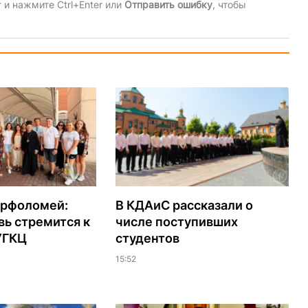
и нажмите Ctrl+Enter или
Отправить ошибку
, чтобы
арфоломей:
В КДАиС рассказали о
ь стремится к
числе поступивших
УГКЦ
студентов
15:52