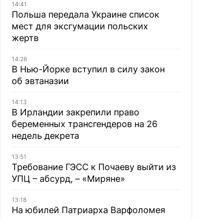
14:41
Польша передала Украине список
мест для эксгумации польских
жертв
14:28
В Нью-Йорке вступил в силу закон
об эвтаназии
14:13
В Ирландии закрепили право
беременных трансгендеров на 26
недель декрета
13:51
Требование ГЭСС к Почаеву выйти из
УПЦ – абсурд, – «Миряне»
13:18
На юбилей Патриарха Варфоломея