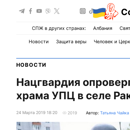
С
СПЖ в других странах:
Албания
Свят
Новости
Защита веры
Человек и Цер
НОВОСТИ
Нацгвардия опроверг
храма УПЦ в селе Ра
24 Марта 2019 18:20
Автор:
Татьяна Чайка
2019