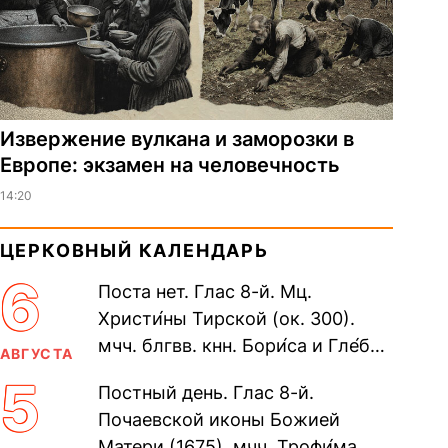
Извержение вулкана и заморозки в
Европе: экзамен на человечность
14:20
ЦЕРКОВНЫЙ КАЛЕНДАРЬ
6
Поста нет. Глас 8-й. Мц.
Христи́ны Тирской (ок. 300).
мчч. блгвв. кнн. Бори́са и Гле́ба,
АВГУСТА
во Святом Крещении Рома́на и
5
Постный день. Глас 8-й.
Дави́да (1015). Прп....
Почаевской иконы Божией
Матери (1675). мчч. Трофи́ма,