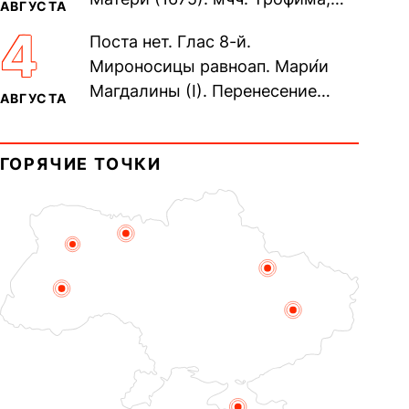
АВГУСТА
Фео́фила и с ними 13-ти
4
Поста нет. Глас 8-й.
мучеников (284–305). прав.
Мироносицы равноап. Мари́и
воина Фео́дора...
Магдалины (I). Перенесение
АВГУСТА
мощей сщмч. Фо́ки, епископа
Синопского (403–404). Прп.
ГОРЯЧИЕ ТОЧКИ
Корни́лия...