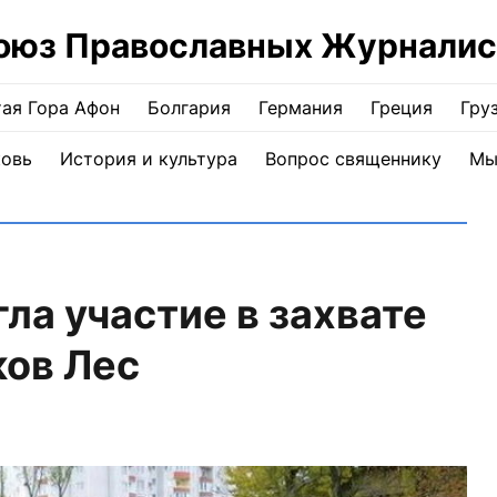
оюз Православных Журналис
ая Гора Афон
Болгария
Германия
Греция
Гру
ковь
История и культура
Вопрос священнику
Мы
ла участие в захвате
ков Лес