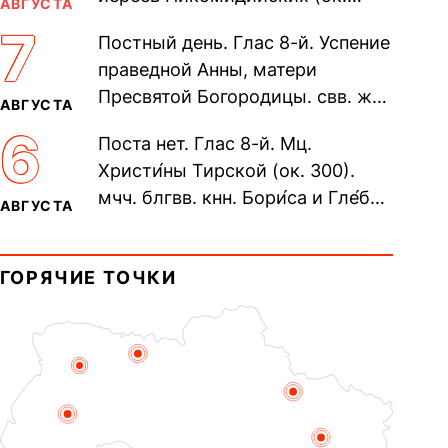
АВГУСТА
305). Прп. Моисе́я У́грина,
7
Постный день. Глас 8-й. Успение
Печерского, в Ближних
праведной Анны, матери
пещерах...
Пресвятой Богородицы. свв. жен
АВГУСТА
Олимпиа́ды, диаконисы (409) и
6
Поста нет. Глас 8-й. Мц.
прп. Евпракси́и девы,...
Христи́ны Тирской (ок. 300).
мчч. блгвв. кнн. Бори́са и Гле́ба,
АВГУСТА
во Святом Крещении Рома́на и
Дави́да (1015). Прп....
ГОРЯЧИЕ ТОЧКИ