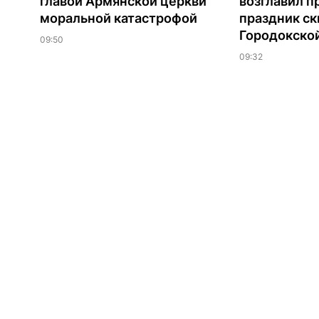
главой Армянской церкви
возглавил 
моральной катастрофой
праздник ск
Городокско
09:50
09:32