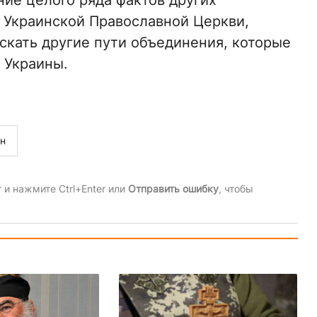
ие целого ряда фактов других
 Украинской Православной Церкви,
скать другие пути объединения, которые
у Украины.
н
и нажмите Ctrl+Enter или
Отправить ошибку
, чтобы