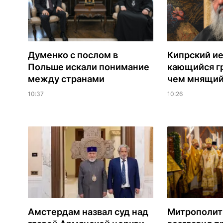
Думенко с послом в
Кипрский ие
Польше искали понимание
кающийся г
между странами
чем мнящий
10:37
10:26
Амстердам назвал суд над
Митрополит