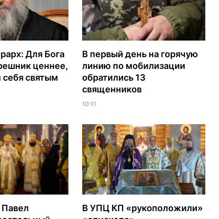
рарх: Для Бога
В первый день на горячую
решник ценнее,
линию по мобилизации
 себя святым
обратились 13
священников
10:11
 Павел
В УПЦ КП «рукоположили»