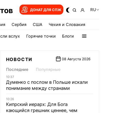
тов
RU
ДОНАТ ДЛЯ СПЖ
зия
Сербия
США
Чехия и Словакия
сли вслух
Горячие точки
Блоги
НОВОСТИ
08 Августа 2026
Последние
Популярные
10:37
Думенко с послом в Польше искали
понимание между странами
10:26
Кипрский иерарх: Для Бога
кающийся грешник ценнее, чем