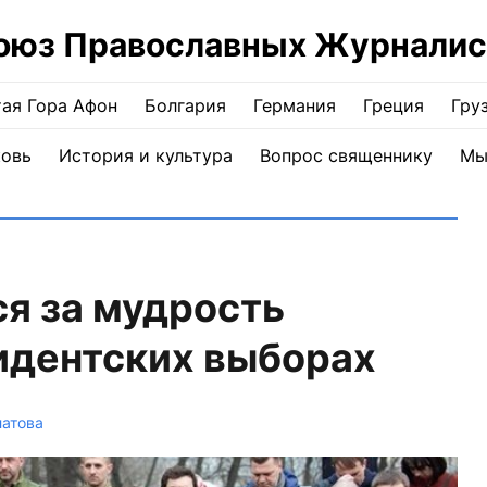
оюз Православных Журналис
ая Гора Афон
Болгария
Германия
Греция
Гру
ковь
История и культура
Вопрос священнику
Мы
я за мудрость
идентских выборах
латова