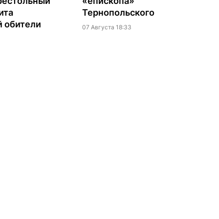
престольный
«епископа»
ита
Тернопольского
й обители
07 Августа 18:33