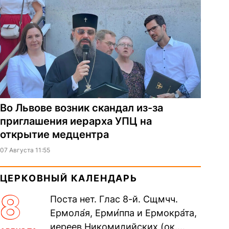
Во Львове возник скандал из-за
приглашения иерарха УПЦ на
открытие медцентра
07 Августа 11:55
ЦЕРКОВНЫЙ КАЛЕНДАРЬ
8
Поста нет. Глас 8-й. Сщмчч.
Ермола́я, Ерми́ппа и Ермокра́та,
иереев Никомидийских (ок.