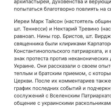
архипастырей, духовенства и верующи
попытаться благотворно повлиять на с
Иереи Марк Тайсон (настоятель общин
шт. Теннесси) и Нектарий Тревино (на
равноап. Нины гор. Бристов, шт. Вирд
священника были клириками Карпатор
Константинопольского патриархата, и 
знак протеста против неканонических 
Украине. Они рассказали о своем опы
теплым и братским приемом, с которы
Церкви. После их комментариев также
график последних событий и подчеркн
сослужений с Вселенским Патриархато
общение с украинскими раскольникам