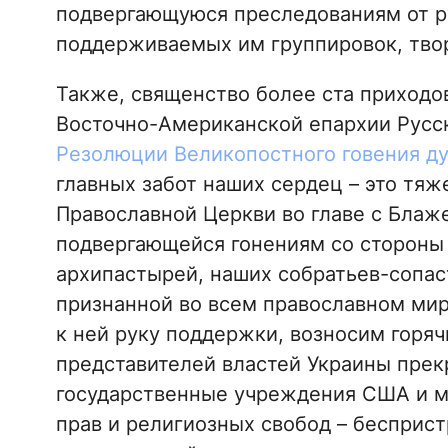
подвергающуюся преследованиям от ру
поддерживаемых им группировок, тво
Также, священство более ста приходо
Восточно-Американской епархии Русс
Резолюции Великопостного говения д
главных забот наших сердец – это тя
Православной Церкви во главе с Бла
подвергающейся гонениям со стороны 
архипастырей, наших собратьев-сопа
признанной во всем православном мир
к ней руку поддержки, возносим горя
представителей властей Украины прекр
государственные учреждения США и м
прав и религиозных свобод – бесприс