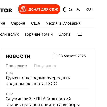
тов
RU
ДОНАТ ДЛЯ СПЖ
зия
Сербия
США
Чехия и Словакия
сли вслух
Горячие точки
Блоги
НОВОСТИ
08 Августа 2026
Последние
Популярные
11:53
Думенко наградил очередным
орденом эксперта ГЭСС
11:32
Служивший с ПЦУ болгарский
клирик пытался влиять на выборы