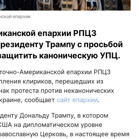
нской епархии
иканской епархии РПЦЗ
Президенту Трампу с просьбой
защитить каноническую УПЦ.
сточно-Американской епархии РПЦЗ
ления клириков, перешедших из
нак протеста против неканонических
Украине, сообщает
сайт епархии
.
денту Дональду Трампу, в котором
 США на дипломатическом уровне
равославную Церковь, в настоящее время