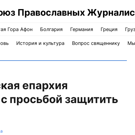
оюз Православных Журналис
ая Гора Афон
Болгария
Германия
Греция
Гру
ковь
История и культура
Вопрос священнику
Мы
кая епархия
 с просьбой защитить
ка