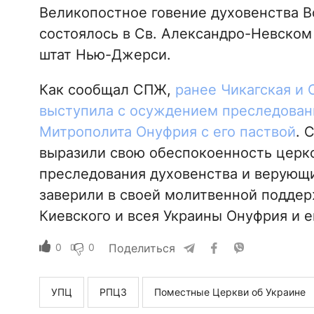
Великопостное говение духовенства 
состоялось в Св. Александро-Невском
штат Нью-Джерси.
Как сообщал СПЖ,
ранее Чикагская и
выступила с осуждением преследова
Митрополита Онуфрия с его паствой
. 
выразили свою обеспокоенность церк
преследования духовенства и верующ
заверили в своей молитвенной подде
Киевского и всея Украины Онуфрия и е
0
0
Поделиться
УПЦ
РПЦЗ
Поместные Церкви об Украине