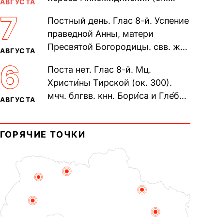
АВГУСТА
305). Прп. Моисе́я У́грина,
7
Постный день. Глас 8-й. Успение
Печерского, в Ближних
праведной Анны, матери
пещерах...
Пресвятой Богородицы. свв. жен
АВГУСТА
Олимпиа́ды, диаконисы (409) и
6
Поста нет. Глас 8-й. Мц.
прп. Евпракси́и девы,...
Христи́ны Тирской (ок. 300).
мчч. блгвв. кнн. Бори́са и Гле́ба,
АВГУСТА
во Святом Крещении Рома́на и
Дави́да (1015). Прп....
ГОРЯЧИЕ ТОЧКИ