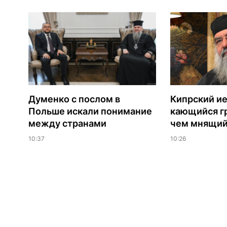
Думенко с послом в
Кипрский ие
Польше искали понимание
кающийся г
между странами
чем мнящий
10:37
10:26