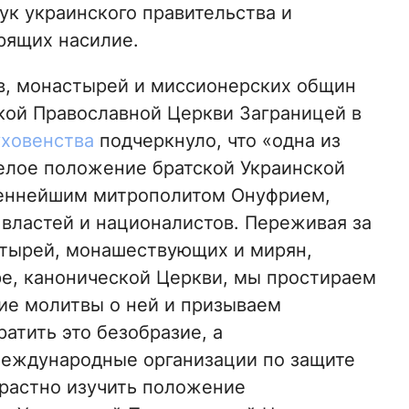
к украинского правительства и
рящих насилие.
в, монастырей и миссионерских общин
кой Православной Церкви Заграницей в
уховенства
подчеркнуло, что «одна из
желое положение братской Украинской
женнейшим митрополитом Онуфрием,
властей и националистов. Переживая за
стырей, монашествующих и мирян,
е, канонической Церкви, мы простираем
чие молитвы о ней и призываем
атить это безобразие, а
еждународные организации по защите
трастно изучить положение