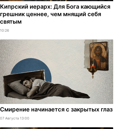
Кипрский иерарх: Для Бога кающийся
грешник ценнее, чем мнящий себя
святым
10:26
Смирение начинается с закрытых глаз
07 Августа 13:00