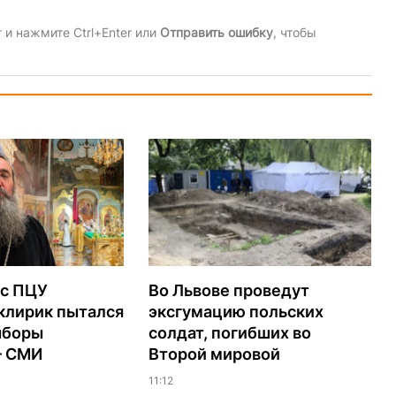
и нажмите Ctrl+Enter или
Отправить ошибку
, чтобы
с ПЦУ
Во Львове проведут
клирик пытался
эксгумацию польских
ыборы
солдат, погибших во
– СМИ
Второй мировой
11:12