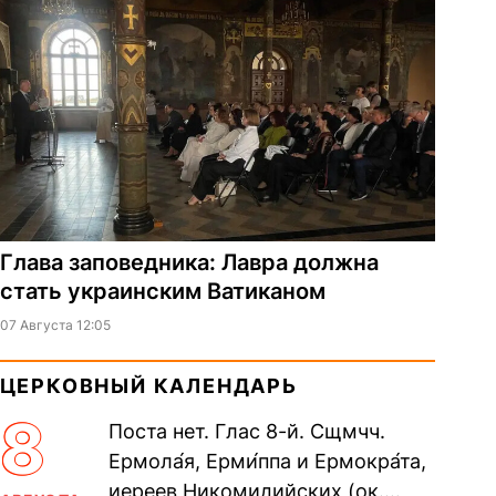
Глава заповедника: Лавра должна
стать украинским Ватиканом
07 Августа 12:05
ЦЕРКОВНЫЙ КАЛЕНДАРЬ
8
Поста нет. Глас 8-й. Сщмчч.
Ермола́я, Ерми́ппа и Ермокра́та,
иереев Никомидийских (ок.