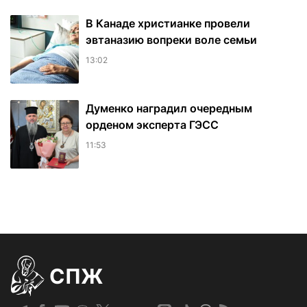
В Канаде христианке провели
эвтаназию вопреки воле семьи
13:02
Думенко наградил очередным
орденом эксперта ГЭСС
11:53
СПЖ