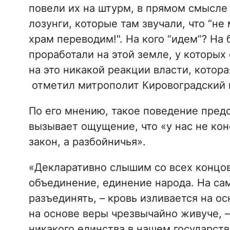
повели их на штурм, в прямом смысле
лозунги, которые там звучали, что “не
храм переводим!". На кого “идем”? На
проработали на этой земле, у которых 
на это никакой реакции власти, котора
отметил митрополит Кировоградский 
По его мнению, такое поведение пред
вызывает ощущение, что «у нас не кон
закон, а разбойничья».
«Декларативно слышим со всех концов
объединение, единение народа. На сам
разъединять, – кровь изливается на ос
на основе веры чрезвычайно живуче, –
никакого единства в нашем государств