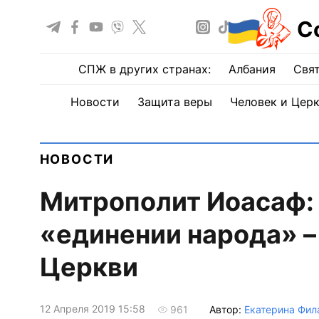
С
СПЖ в других странах:
Албания
Свят
Новости
Защита веры
Человек и Цер
НОВОСТИ
Митрополит Иоасаф: 
«единении народа» –
Церкви
12 Апреля 2019 15:58
Автор:
Екатерина Фил
961