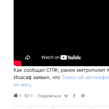
Как сообщал СПЖ, ранее митрополит 
Иоасаф заявил, что
Томос об автокефа
но меч
.
0
0
Поделиться