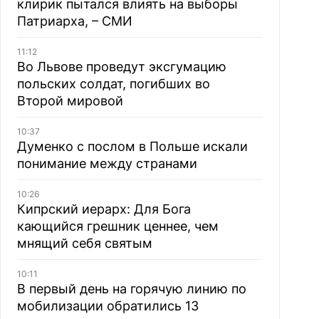
клирик пытался влиять на выборы
Патриарха, – СМИ
11:12
Во Львове проведут эксгумацию
польских солдат, погибших во
Второй мировой
10:37
Думенко с послом в Польше искали
понимание между странами
10:26
Кипрский иерарх: Для Бога
кающийся грешник ценнее, чем
мнящий себя святым
10:11
В первый день на горячую линию по
мобилизации обратились 13