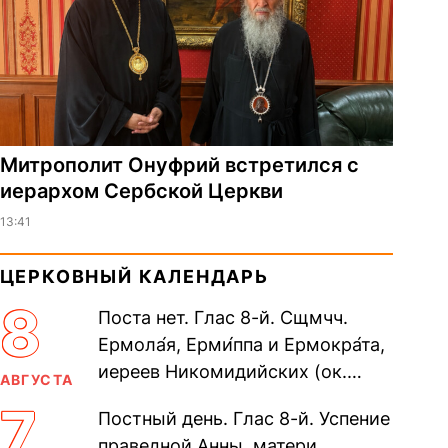
Митрополит Онуфрий встретился с
иерархом Сербской Церкви
13:41
ЦЕРКОВНЫЙ КАЛЕНДАРЬ
8
Поста нет. Глас 8-й. Сщмчч.
Ермола́я, Ерми́ппа и Ермокра́та,
иереев Никомидийских (ок.
АВГУСТА
305). Прп. Моисе́я У́грина,
7
Постный день. Глас 8-й. Успение
Печерского, в Ближних
праведной Анны, матери