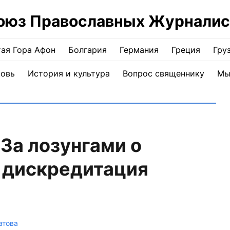
оюз Православных Журналис
ая Гора Афон
Болгария
Германия
Греция
Гру
ковь
История и культура
Вопрос священнику
Мы
За лозунгами о
 дискредитация
атова