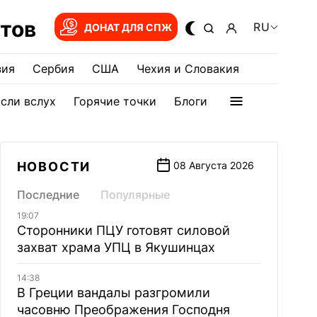
тов
RU
ДОНАТ ДЛЯ СПЖ
зия
Сербия
США
Чехия и Словакия
сли вслух
Горячие точки
Блоги
НОВОСТИ
08 Августа 2026
Последние
Популярные
19:07
Сторонники ПЦУ готовят силовой
захват храма УПЦ в Якушинцах
14:38
В Греции вандалы разгромили
часовню Преображения Господня