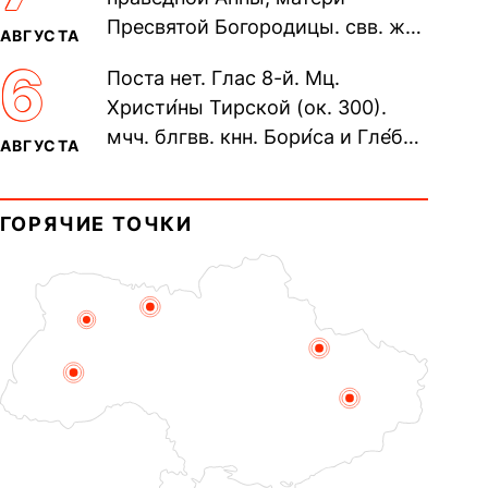
пещерах...
Пресвятой Богородицы. свв. жен
АВГУСТА
Олимпиа́ды, диаконисы (409) и
6
Поста нет. Глас 8-й. Мц.
прп. Евпракси́и девы,...
Христи́ны Тирской (ок. 300).
мчч. блгвв. кнн. Бори́са и Гле́ба,
АВГУСТА
во Святом Крещении Рома́на и
Дави́да (1015). Прп....
ГОРЯЧИЕ ТОЧКИ