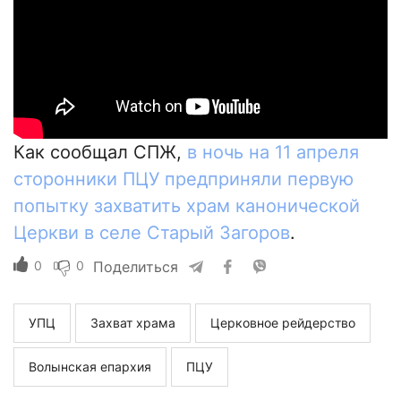
Как сообщал СПЖ,
в ночь на 11 апреля
сторонники ПЦУ предприняли первую
попытку захватить храм канонической
Церкви в селе Старый Загоров
.
0
0
Поделиться
УПЦ
Захват храма
Церковное рейдерство
Волынская епархия
ПЦУ