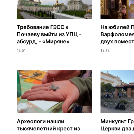
Требование ГЭСС к
На юбилей 
Почаеву выйти из УПЦ -
Варфоломея
абсурд, - «Миряне»
двух помес
13:51
13:18
Археологи нашли
Минкульт Г
тысячелетний крест из
Церкви два 