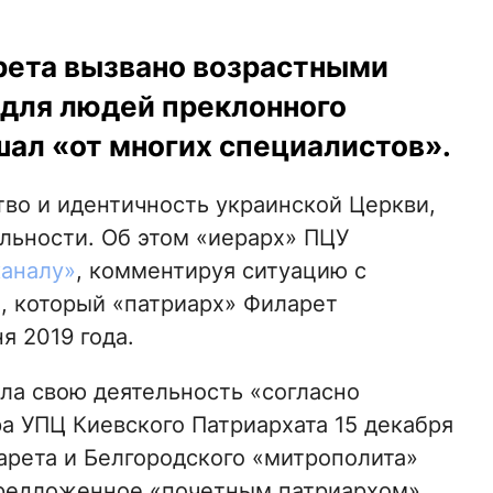
рета вызвано возрастными
для людей преклонного
шал «от многих специалистов».
тво и идентичность украинской Церкви,
альности. Об этом «иерарх» ПЦУ
каналу»
, комментируя ситуацию с
, который «патриарх» Филарет
я 2019 года.
ла свою деятельность «согласно
 УПЦ Киевского Патриархата 15 декабря
ларета и Белгородского «митрополита»
предложенное «почетным патриархом»