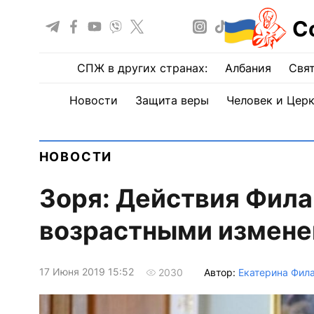
С
СПЖ в других странах:
Албания
Свят
Новости
Защита веры
Человек и Цер
НОВОСТИ
Зоря: Действия Фил
возрастными измен
17 Июня 2019 15:52
Автор:
Екатерина Фил
2030