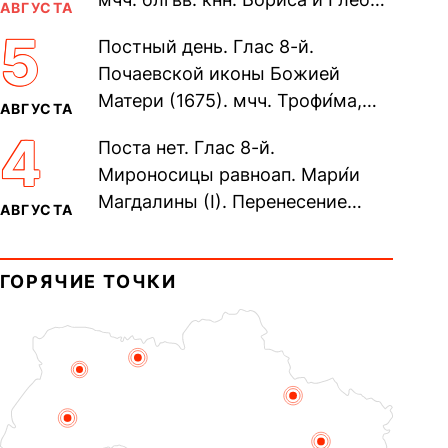
АВГУСТА
во Святом Крещении Рома́на и
5
Постный день. Глас 8-й.
Дави́да (1015). Прп....
Почаевской иконы Божией
Матери (1675). мчч. Трофи́ма,
АВГУСТА
Фео́фила и с ними 13-ти
4
Поста нет. Глас 8-й.
мучеников (284–305). прав.
Мироносицы равноап. Мари́и
воина Фео́дора...
Магдалины (I). Перенесение
АВГУСТА
мощей сщмч. Фо́ки, епископа
Синопского (403–404). Прп.
ГОРЯЧИЕ ТОЧКИ
Корни́лия...