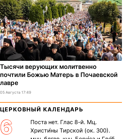
Тысячи верующих молитвенно
почтили Божью Матерь в Почаевской
лавре
05 Августа 17:49
ЦЕРКОВНЫЙ КАЛЕНДАРЬ
6
Поста нет. Глас 8-й. Мц.
Христи́ны Тирской (ок. 300).
мчч. блгвв. кнн. Бори́са и Гле́ба,