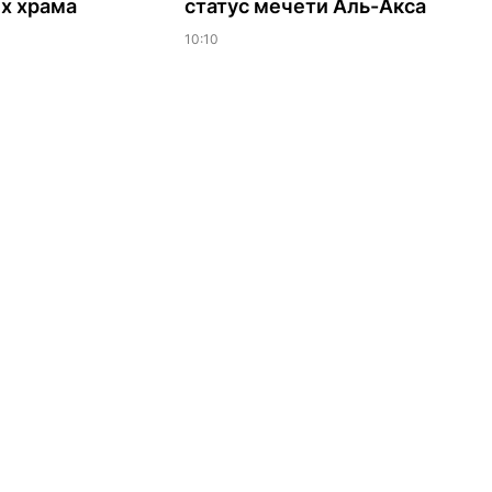
х храма
статус мечети Аль-Акса
10:10