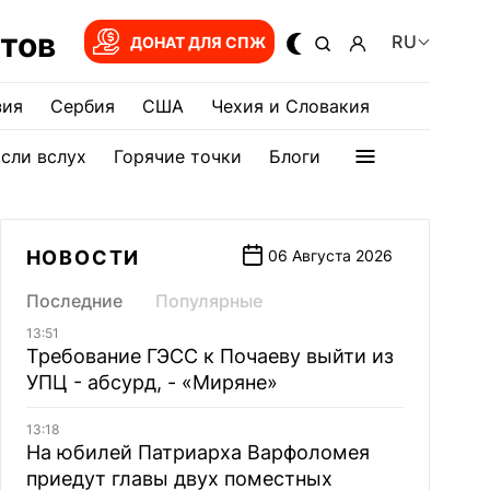
тов
RU
ДОНАТ ДЛЯ СПЖ
зия
Сербия
США
Чехия и Словакия
сли вслух
Горячие точки
Блоги
НОВОСТИ
06 Августа 2026
Последние
Популярные
13:51
Требование ГЭСС к Почаеву выйти из
УПЦ - абсурд, - «Миряне»
13:18
На юбилей Патриарха Варфоломея
приедут главы двух поместных