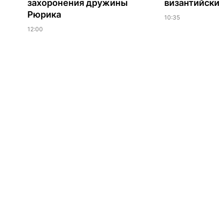
захоронения дружины
византийски
Рюрика
10:35
12:00