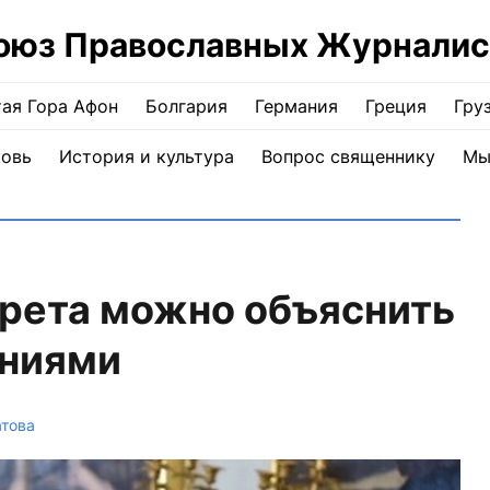
оюз Православных Журналис
ая Гора Афон
Болгария
Германия
Греция
Гру
ковь
История и культура
Вопрос священнику
Мы
арета можно объяснить
ениями
атова