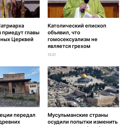
Патриарха
Католический епископ
 приедут главы
объявил, что
тных Церквей
гомосексуализм не
является грехом
12:21
реции передал
Мусульманские страны
древних
осудили попытки изменить