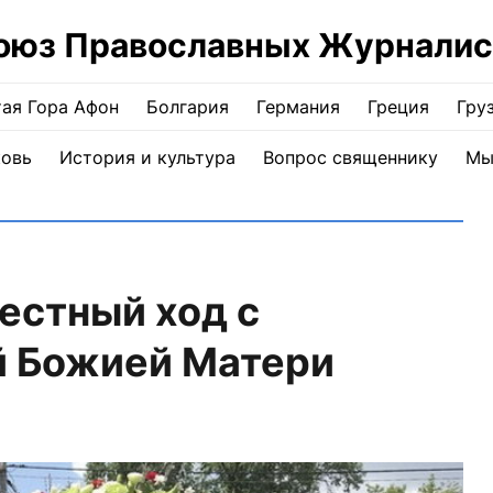
оюз Православных Журналис
ая Гора Афон
Болгария
Германия
Греция
Гру
ковь
История и культура
Вопрос священнику
Мы
естный ход с
й Божией Матери