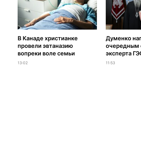
В Канаде христианке
Думенко на
провели эвтаназию
очередным 
вопреки воле семьи
эксперта Г
13:02
11:53