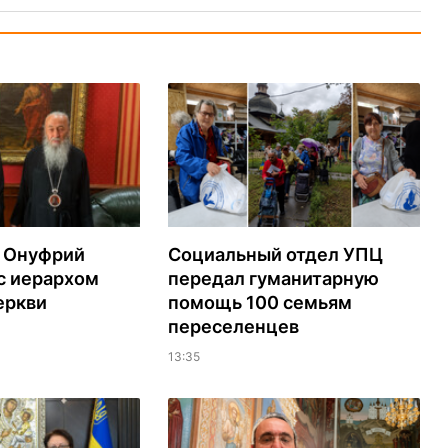
 Онуфрий
Социальный отдел УПЦ
с иерархом
передал гуманитарную
еркви
помощь 100 семьям
переселенцев
13:35