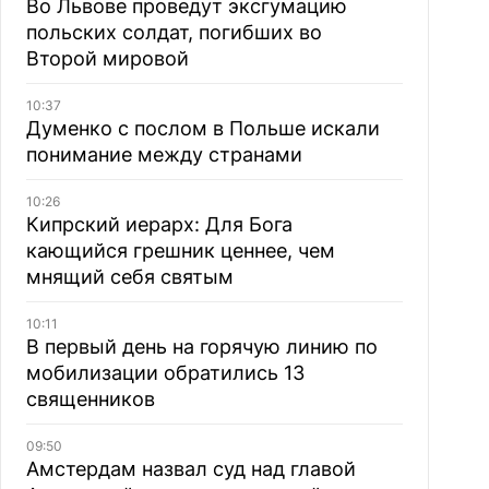
Во Львове проведут эксгумацию
польских солдат, погибших во
Второй мировой
10:37
Думенко с послом в Польше искали
понимание между странами
10:26
Кипрский иерарх: Для Бога
кающийся грешник ценнее, чем
мнящий себя святым
10:11
В первый день на горячую линию по
мобилизации обратились 13
священников
09:50
Амстердам назвал суд над главой