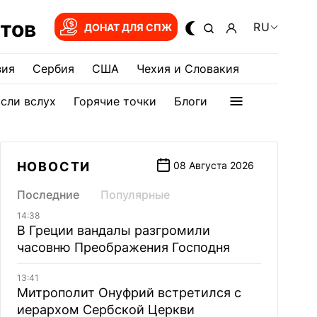
тов
RU
ДОНАТ ДЛЯ СПЖ
зия
Сербия
США
Чехия и Словакия
сли вслух
Горячие точки
Блоги
НОВОСТИ
08 Августа 2026
Последние
Популярные
14:38
В Греции вандалы разгромили
часовню Преображения Господня
13:41
Митрополит Онуфрий встретился с
иерархом Сербской Церкви