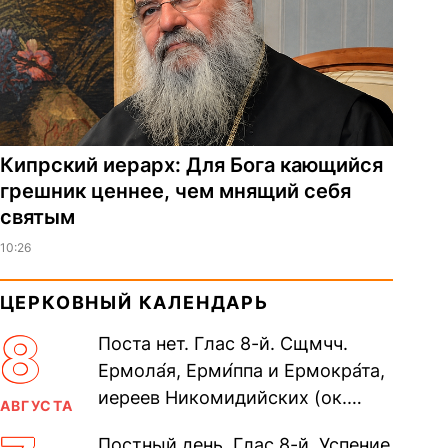
Кипрский иерарх: Для Бога кающийся
грешник ценнее, чем мнящий себя
святым
10:26
ЦЕРКОВНЫЙ КАЛЕНДАРЬ
8
Поста нет. Глас 8-й. Сщмчч.
Ермола́я, Ерми́ппа и Ермокра́та,
иереев Никомидийских (ок.
АВГУСТА
305). Прп. Моисе́я У́грина,
Постный день. Глас 8-й. Успение