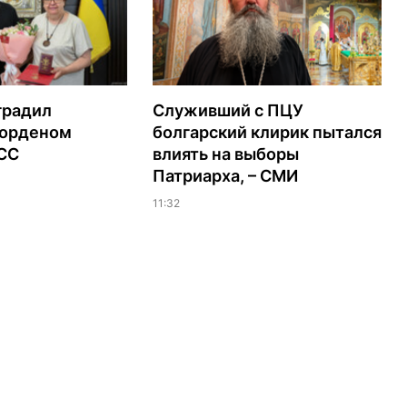
градил
Служивший с ПЦУ
орденом
болгарский клирик пытался
ЭСС
влиять на выборы
Патриарха, – СМИ
11:32