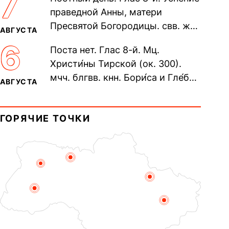
7
Печерского, в Ближних
праведной Анны, матери
пещерах...
Пресвятой Богородицы. свв. жен
АВГУСТА
Олимпиа́ды, диаконисы (409) и
6
Поста нет. Глас 8-й. Мц.
прп. Евпракси́и девы,...
Христи́ны Тирской (ок. 300).
мчч. блгвв. кнн. Бори́са и Гле́ба,
АВГУСТА
во Святом Крещении Рома́на и
Дави́да (1015). Прп....
ГОРЯЧИЕ ТОЧКИ