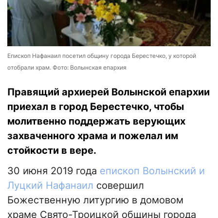
Епископ Нафанаил посетил общину города Берестечко, у которой
отобрали храм. Фото: Волынская епархия
Правящий архиерей Волынской епархии
приехал в город Берестечко, чтобы
молитвенно поддержать верующих
захваченного храма и пожелал им
стойкости в вере.
30 июня 2019 года
епископ Волынский и
Луцкий Нафанаил
совершил
Божественную литургию в домовом
храме Свято-Троицкой общины города