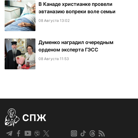
В Канаде христианке провели
эвтаназию вопреки воле семьи
08 Августа 13:02
Думенко наградил очередным
орденом эксперта ГЭСС
08 Августа 11:53
СПЖ