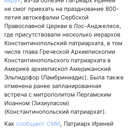
веру»
, из-за болезни Патриарх Ириней
не смог приехать на празднование 800-
летия автокефалии Сербской
Православной Церкви в Лос-Анджелесе,
где присутствовали несколько иерархов
Константинопольский патриархата, в том
числе глава Греческой Архиепископии
Константинопольского патриархата в
Америке архиепископ Американский
Эльпидофор (Ламбриниадис). Была также
отменена ранее запланированная
встреча с митрополитом Пергамским
Иоанном (Зизиуласом)
(Константинопольский патриархат).
Как
сообщают СМИ
, Патриарх Ириней