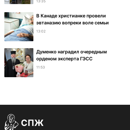
13:35
В Канаде христианке провели
эвтаназию вопреки воле семьи
13:02
Думенко наградил очередным
орденом эксперта ГЭСС
11:53
СПЖ