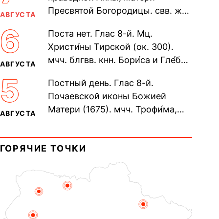
Пресвятой Богородицы. свв. жен
АВГУСТА
Олимпиа́ды, диаконисы (409) и
6
Поста нет. Глас 8-й. Мц.
прп. Евпракси́и девы,...
Христи́ны Тирской (ок. 300).
мчч. блгвв. кнн. Бори́са и Гле́ба,
АВГУСТА
во Святом Крещении Рома́на и
5
Постный день. Глас 8-й.
Дави́да (1015). Прп....
Почаевской иконы Божией
Матери (1675). мчч. Трофи́ма,
АВГУСТА
Фео́фила и с ними 13-ти
мучеников (284–305). прав.
ГОРЯЧИЕ ТОЧКИ
воина Фео́дора...