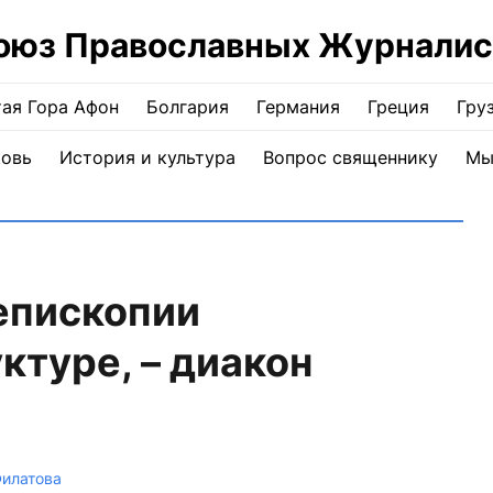
оюз Православных Журналис
ая Гора Афон
Болгария
Германия
Греция
Гру
ковь
История и культура
Вопрос священнику
Мы
епископии
ктуре, – диакон
Филатова