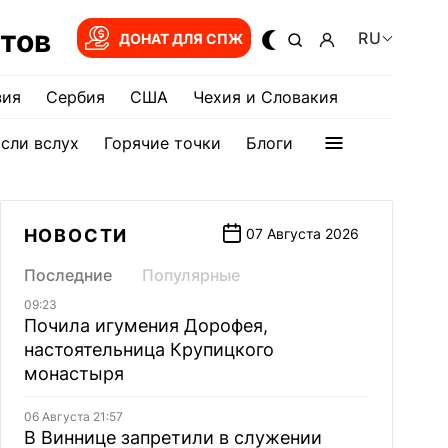
тов
RU
ДОНАТ ДЛЯ СПЖ
зия
Сербия
США
Чехия и Словакия
сли вслух
Горячие точки
Блоги
НОВОСТИ
07 Августа 2026
Последние
Популярные
09:23
Почила игумения Дорофея,
настоятельница Крупицкого
монастыря
06 Августа 21:57
В Виннице запретили в служении