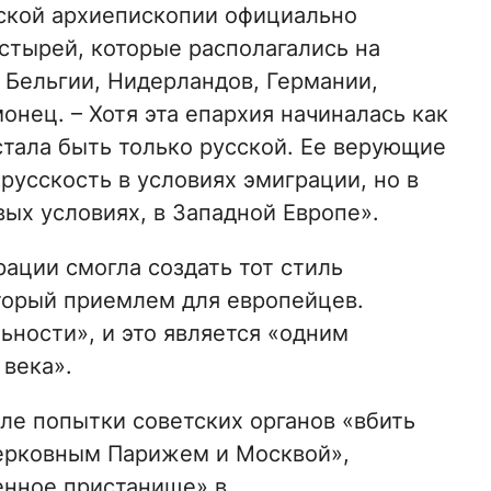
жской архиепископии официально
стырей, которые располагались на
 Бельгии, Нидерландов, Германии,
онец. – Хотя эта епархия начиналась как
стала быть только русской. Ее верующие
русскость в условиях эмиграции, но в
ых условиях, в Западной Европе».
рации смогла создать тот стиль
торый приемлем для европейцев.
ьности», и это является «одним
 века».
сле попытки советских органов «вбить
ерковным Парижем и Москвой»,
енное пристанище» в