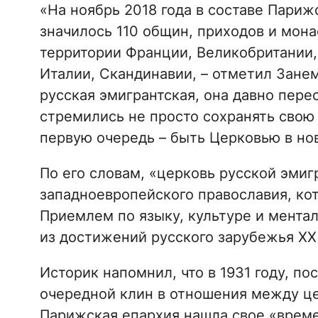
«На ноябрь 2018 года в составе Пари
значилось 110 общин, приходов и мона
территории Франции, Великобритании,
Италии, Скандинавии, – отметил Занем
русская эмигрантская, она давно пере
стремились не просто сохранять свою 
первую очередь – быть Церковью в нов
По его словам, «церковь русской эмиг
западноевропейского православия, ко
Приемлем по языку, культуре и ментал
из достижений русского зарубежья XX
Историк напомнил, что в 1931 году, по
очередной клин в отношения между ц
Парижская епархия нашла свое «врем