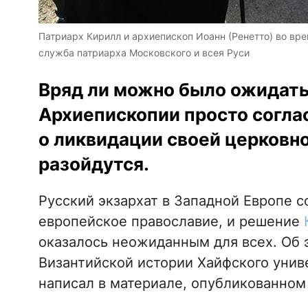
Патриарх Кирилл и архиепископ Иоанн (Ренетто) во вре
служба патриарха Московского и всея Руси
Вряд ли можно было ожидать
Архиепископии просто согла
о ликвидации своей церковно
разойдутся.
Русский экзархат в Западной Европе с
европейское православие, и решение
оказалось неожиданным для всех. Об э
Византийской истории Хайфского унив
написал в материале, опубликованном