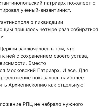
стантинопольский патриарх пожалеет о
атировал ученый-византинист.
тантинополя о ликвидации
ующим пришлось четыре раза собираться
и.
еркви заключалось в том, что
к ней с сохранением своего устава,
висимости. Вместо
ся Московский Патриарх. И все. Для
 предложение показалось наиболее
нить Архиепископию как отдельную
едложение РПЦ не набрало нужного