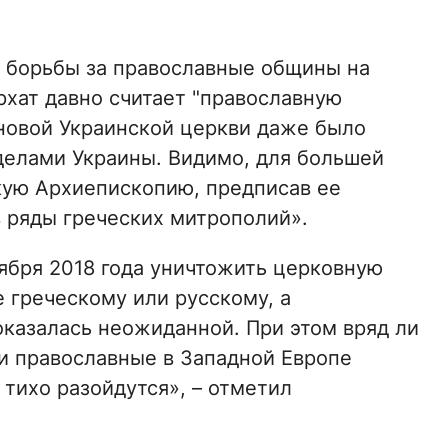
я борьбы за православные общины на
рхат давно считает "православную
 новой Украинской церкви даже было
делами Украины. Видимо, для большей
кую Архиепископию, предписав ее
в ряды греческих митрополий».
ября 2018 года уничтожить церковную
е греческому или русскому, а
оказалась неожиданной. При этом вряд ли
, и православные в Западной Европе
 тихо разойдутся», – отметил