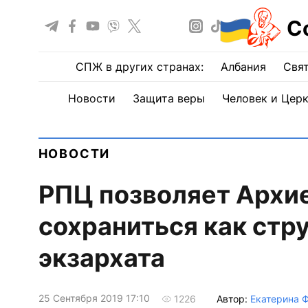
С
СПЖ в других странах:
Албания
Свят
Новости
Защита веры
Человек и Цер
НОВОСТИ
РПЦ позволяет Архи
сохраниться как стру
экзархата
25 Сентября 2019 17:10
Автор:
Екатерина 
1226