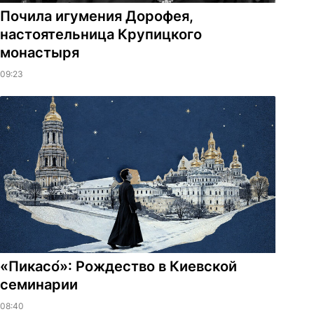
Почила игумения Дорофея,
настоятельница Крупицкого
монастыря
09:23
«Пикасо́»: Рождество в Киевской
семинарии
08:40