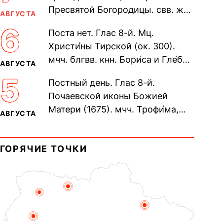
Пресвятой Богородицы. свв. жен
АВГУСТА
Олимпиа́ды, диаконисы (409) и
6
Поста нет. Глас 8-й. Мц.
прп. Евпракси́и девы,...
Христи́ны Тирской (ок. 300).
мчч. блгвв. кнн. Бори́са и Гле́ба,
АВГУСТА
во Святом Крещении Рома́на и
5
Постный день. Глас 8-й.
Дави́да (1015). Прп....
Почаевской иконы Божией
Матери (1675). мчч. Трофи́ма,
АВГУСТА
Фео́фила и с ними 13-ти
мучеников (284–305). прав.
ГОРЯЧИЕ ТОЧКИ
воина Фео́дора...