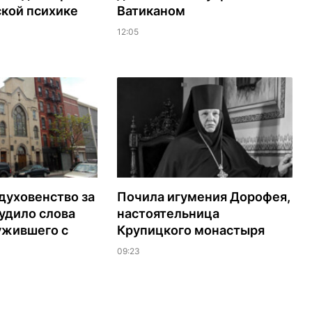
ской психике
Ватиканом
12:05
духовенство за
Почила игумения Дорофея,
удило слова
настоятельница
ужившего с
Крупицкого монастыря
09:23