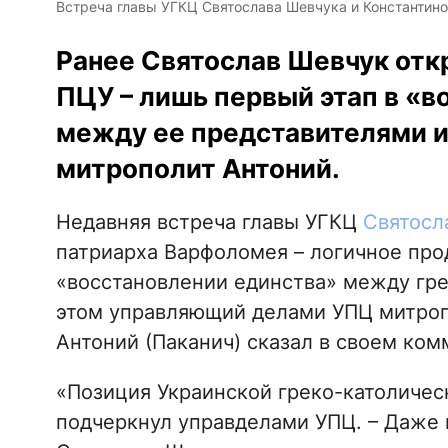
Встреча главы УГКЦ Святослава Шевчука и Константино
Ранее Святослав Шевчук откр
ПЦУ – лишь первый этап в «в
между ее представителями и
митрополит Антоний.
Недавняя встреча главы УГКЦ
Святосл
патриарха Варфоломея – логичное про
«восстановлении единства» между гре
этом управляющий делами УПЦ митроп
Антоний (Паканич) сказал в своем ко
«Позиция Украинской греко-католическ
подчеркнул управделами УПЦ. – Даже 