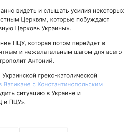
ранно видеть и слышать усилия некоторых
естным Церквям, которые побуждают
вную Церковь Украины».
ание ПЦУ, которая потом перейдет в
нятным и нежелательным шагом для всего
трополит Антоний.
а Украинской греко-католической
в Ватикане с Константинопольским
удить ситуацию в Украине и
 и ПЦУ».