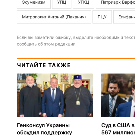
Экуменизм
УПЦ
УГКЦ
Патриарх Варф
Митрополит Антоний (Паканич)
ПЦУ
Епифан
Если вы заметили ошибку, выделите необходимый текст 
сообщить об этом редакции.
ЧИТАЙТЕ ТАКЖЕ
Генконсул Украины
Суд в США в
обсудил поддержку
567 миллио