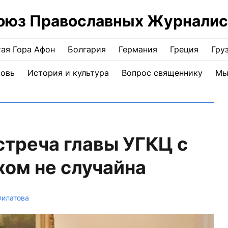
оюз Православных Журналис
ая Гора Афон
Болгария
Германия
Греция
Гру
ковь
История и культура
Вопрос священнику
Мы
треча главы УГКЦ с
ом не случайна
Филатова