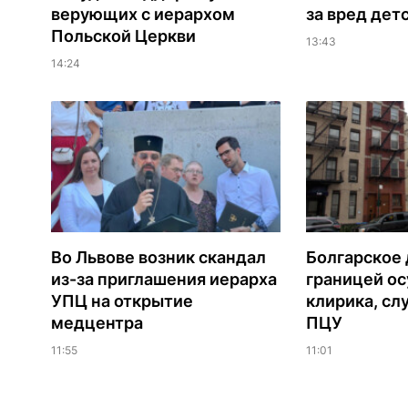
верующих с иерархом
за вред дет
Польской Церкви
13:43
14:24
Во Львове возник скандал
Болгарское 
из-за приглашения иерарха
границей ос
УПЦ на открытие
клирика, сл
медцентра
ПЦУ
11:55
11:01