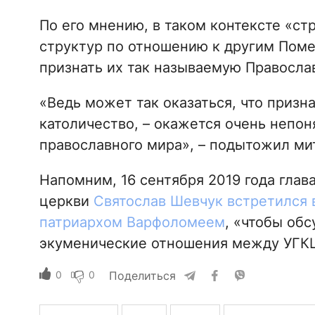
По его мнению, в таком контексте «ст
структур по отношению к другим Пом
признать их так называемую Правосла
«Ведь может так оказаться, что призн
католичество, – окажется очень непо
православного мира», – подытожил ми
Напомним, 16 сентября 2019 года глав
церкви
Святослав Шевчук встретился 
патриархом Варфоломеем
, «чтобы обс
экуменические отношения между УГКЦ
0
0
Поделиться