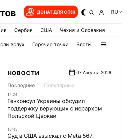
тов
RU
ДОНАТ ДЛЯ СПЖ
зия
Сербия
США
Чехия и Словакия
сли вслух
Горячие точки
Блоги
НОВОСТИ
07 Августа 2026
Последние
Популярные
14:24
Генконсул Украины обсудил
поддержку верующих с иерархом
Польской Церкви
13:43
Суд в США взыскал с Meta 567