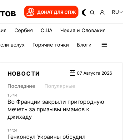
тов
RU
ДОНАТ ДЛЯ СПЖ
зия
Сербия
США
Чехия и Словакия
сли вслух
Горячие точки
Блоги
НОВОСТИ
07 Августа 2026
Последние
Популярные
15:44
Во Франции закрыли пригородную
мечеть за призывы имамов к
джихаду
14:24
Генконсул Украины обсудил