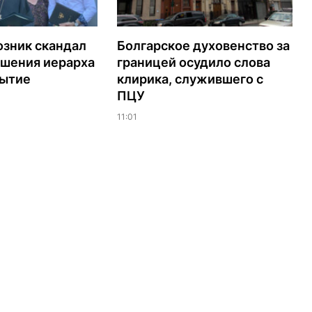
озник скандал
Болгарское духовенство за
ашения иерарха
границей осудило слова
рытие
клирика, служившего с
ПЦУ
11:01