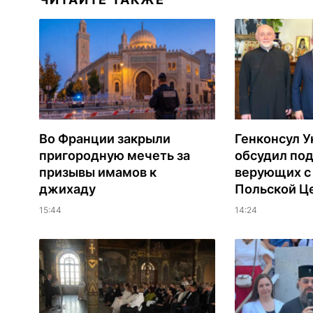
Во Франции закрыли
Генконсул 
пригородную мечеть за
обсудил по
призывы имамов к
верующих с
джихаду
Польской Ц
15:44
14:24