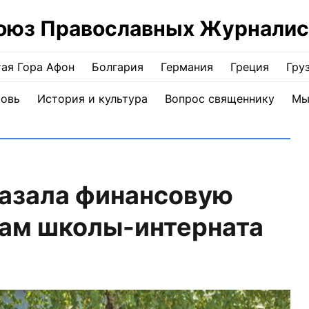
оюз Православных Журналис
ая Гора Афон
Болгария
Германия
Греция
Гру
ковь
История и культура
Вопрос священнику
Мы
казала финансовую
ам школы-интерната