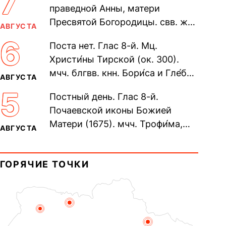
7
праведной Анны, матери
Пресвятой Богородицы. свв. жен
АВГУСТА
Олимпиа́ды, диаконисы (409) и
6
Поста нет. Глас 8-й. Мц.
прп. Евпракси́и девы,...
Христи́ны Тирской (ок. 300).
мчч. блгвв. кнн. Бори́са и Гле́ба,
АВГУСТА
во Святом Крещении Рома́на и
5
Постный день. Глас 8-й.
Дави́да (1015). Прп....
Почаевской иконы Божией
Матери (1675). мчч. Трофи́ма,
АВГУСТА
Фео́фила и с ними 13-ти
мучеников (284–305). прав.
ГОРЯЧИЕ ТОЧКИ
воина Фео́дора...