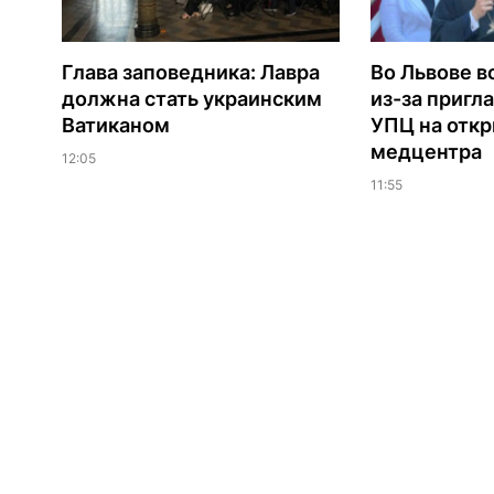
Глава заповедника: Лавра
Во Львове в
должна стать украинским
из-за пригл
Ватиканом
УПЦ на отк
медцентра
12:05
11:55