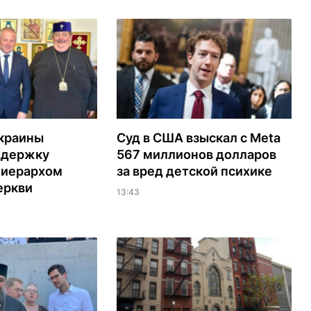
Украины
Суд в США взыскал с Meta
ддержку
567 миллионов долларов
 иерархом
за вред детской психике
еркви
13:43