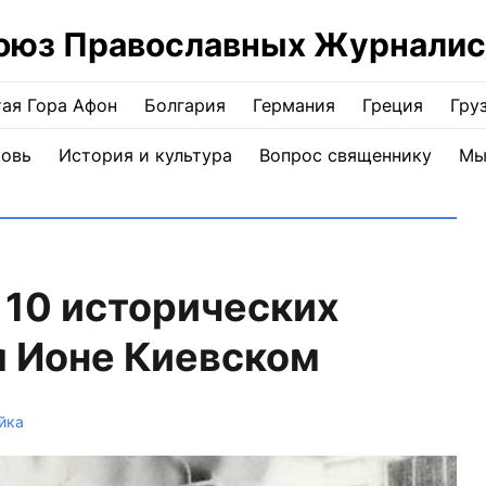
оюз Православных Журналис
ая Гора Афон
Болгария
Германия
Греция
Гру
ковь
История и культура
Вопрос священнику
Мы
 10 исторических
м Ионе Киевском
йка