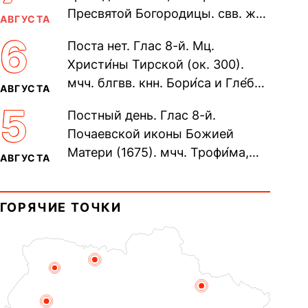
Пресвятой Богородицы. свв. жен
АВГУСТА
Олимпиа́ды, диаконисы (409) и
6
Поста нет. Глас 8-й. Мц.
прп. Евпракси́и девы,...
Христи́ны Тирской (ок. 300).
мчч. блгвв. кнн. Бори́са и Гле́ба,
АВГУСТА
во Святом Крещении Рома́на и
5
Постный день. Глас 8-й.
Дави́да (1015). Прп....
Почаевской иконы Божией
Матери (1675). мчч. Трофи́ма,
АВГУСТА
Фео́фила и с ними 13-ти
мучеников (284–305). прав.
ГОРЯЧИЕ ТОЧКИ
воина Фео́дора...