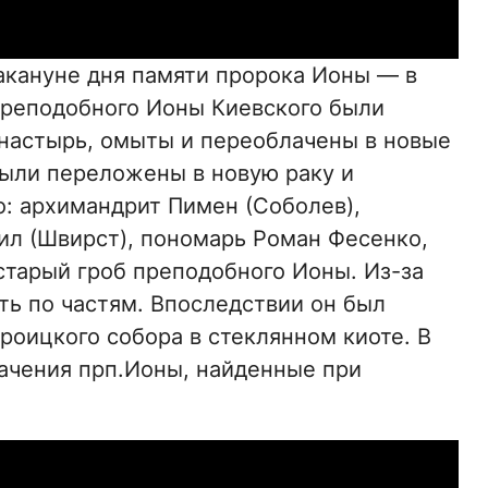
накануне дня памяти пророка Ионы — в
 преподобного Ионы Киевского были
настырь, омыты и переоблачены в новые
ыли переложены в новую раку и
о: архимандрит Пимен (Соболев),
л (Швирст), пономарь Роман Фесенко,
тарый гроб преподобного Ионы. Из-за
ть по частям. Впоследствии он был
роицкого собора в стеклянном киоте. В
ачения прп.Ионы, найденные при