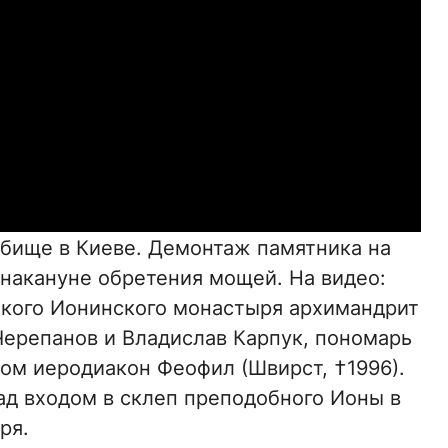
дбище в Киеве. Демонтаж памятника на
накануне обретения мощей. На видео:
цкого Ионинского монастыря архимандрит
Черепанов и Владислав Карпук, пономарь
ом иеродиакон Феофил (Швирст, †1996).
ад входом в склеп преподобного Ионы в
ря.