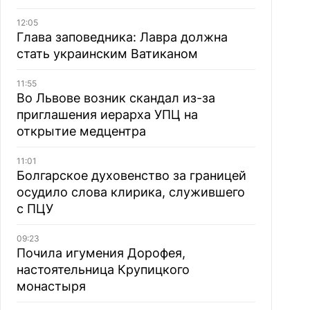
12:05
Глава заповедника: Лавра должна
стать украинским Ватиканом
11:55
Во Львове возник скандал из-за
приглашения иерарха УПЦ на
открытие медцентра
11:01
Болгарское духовенство за границей
осудило слова клирика, служившего
с ПЦУ
09:23
Почила игумения Дорофея,
настоятельница Крупицкого
монастыря