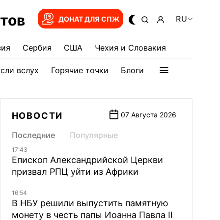
тов
RU
ДОНАТ ДЛЯ СПЖ
зия
Сербия
США
Чехия и Словакия
сли вслух
Горячие точки
Блоги
НОВОСТИ
07 Августа 2026
Последние
Популярные
17:43
Епископ Александрийской Церкви
призвал РПЦ уйти из Африки
16:54
В НБУ решили выпустить памятную
монету в честь папы Иоанна Павла II