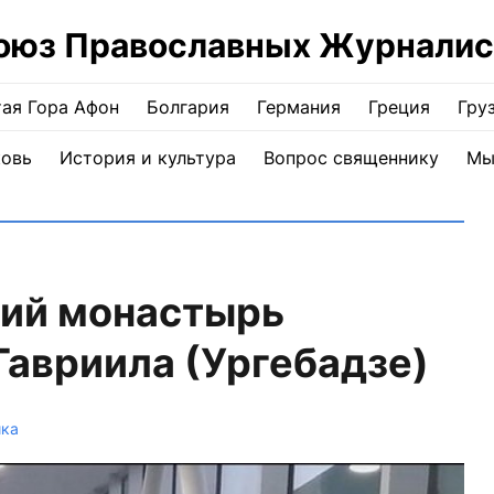
оюз Православных Журналис
ая Гора Афон
Болгария
Германия
Греция
Гру
ковь
История и культура
Вопрос священнику
Мы
кий монастырь
Гавриила (Ургебадзе)
йка