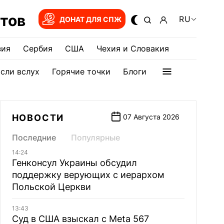
тов
RU
ДОНАТ ДЛЯ СПЖ
зия
Сербия
США
Чехия и Словакия
сли вслух
Горячие точки
Блоги
НОВОСТИ
07 Августа 2026
Последние
Популярные
14:24
Генконсул Украины обсудил
поддержку верующих с иерархом
Польской Церкви
13:43
Суд в США взыскал с Meta 567