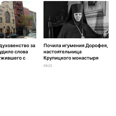
духовенство за
Почила игумения Дорофея,
удило слова
настоятельница
ужившего с
Крупицкого монастыря
09:23