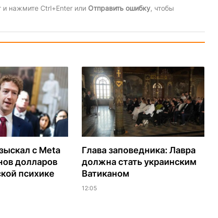
и нажмите Ctrl+Enter или
Отправить ошибку
, чтобы
зыскал с Meta
Глава заповедника: Лавра
нов долларов
должна стать украинским
ской психике
Ватиканом
12:05