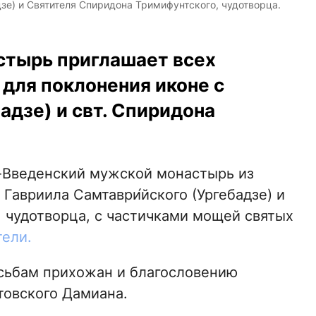
зе) и Святителя Спиридона Тримифунтского, чудотворца.
стырь приглашает всех
для поклонения иконе с
адзе) и свт. Спиридона
о-Введенский мужской монастырь из
Гавриила Самтаври́йского (Ургебадзе) и
 чудотворца, с частичками мощей святых
тели.
осьбам прихожан и благословению
товского Дамиана.