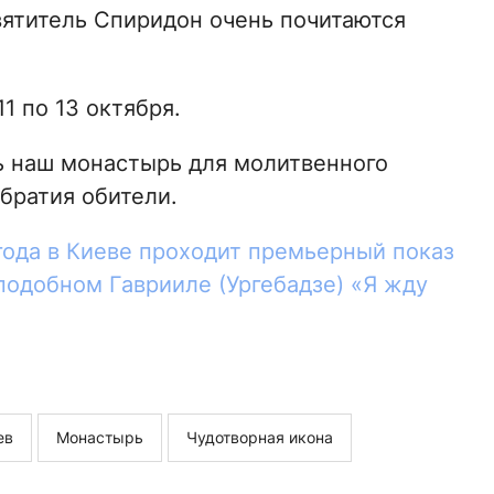
вятитель Спиридон очень почитаются
1 по 13 октября.
 наш монастырь для молитвенного
братия обители.
 года в Киеве проходит премьерный показ
подобном Гаврииле (Ургебадзе) «Я жду
ев
Монастырь
Чудотворная икона