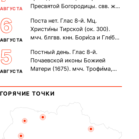
Пресвятой Богородицы. свв. жен
АВГУСТА
Олимпиа́ды, диаконисы (409) и
6
Поста нет. Глас 8-й. Мц.
прп. Евпракси́и девы,...
Христи́ны Тирской (ок. 300).
мчч. блгвв. кнн. Бори́са и Гле́ба,
АВГУСТА
во Святом Крещении Рома́на и
5
Постный день. Глас 8-й.
Дави́да (1015). Прп....
Почаевской иконы Божией
Матери (1675). мчч. Трофи́ма,
АВГУСТА
Фео́фила и с ними 13-ти
мучеников (284–305). прав.
ГОРЯЧИЕ ТОЧКИ
воина Фео́дора...