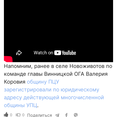
Напомним, ранее в селе Новоживотов по
команде главы Винницкой ОГА Валерия
Коровия
общину ПЦУ
зарегистрировали по юридическому
адресу действующей многочисленной
общины УПЦ
.
0
0
Поделиться