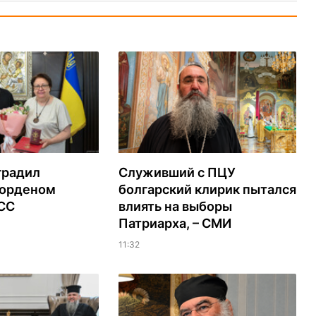
градил
Служивший с ПЦУ
орденом
болгарский клирик пытался
ЭСС
влиять на выборы
Патриарха, – СМИ
11:32