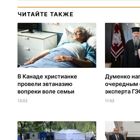
ЧИТАЙТЕ ТАКЖЕ
В Канаде христианке
Думенко на
провели эвтаназию
очередным 
вопреки воле семьи
эксперта Г
13:02
11:53