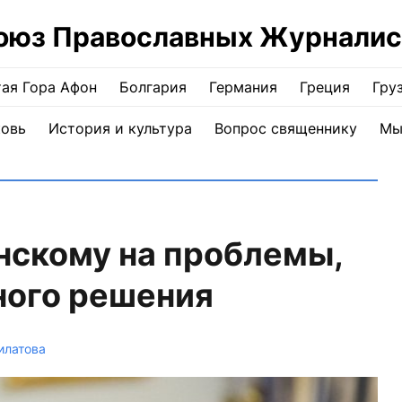
оюз Православных Журналис
ая Гора Афон
Болгария
Германия
Греция
Гру
ковь
История и культура
Вопрос священнику
Мы
нскому на проблемы,
ого решения
илатова