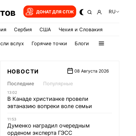
тов
RU
ДОНАТ ДЛЯ СПЖ
зия
Сербия
США
Чехия и Словакия
сли вслух
Горячие точки
Блоги
НОВОСТИ
08 Августа 2026
Последние
Популярные
13:02
В Канаде христианке провели
эвтаназию вопреки воле семьи
11:53
Думенко наградил очередным
орденом эксперта ГЭСС