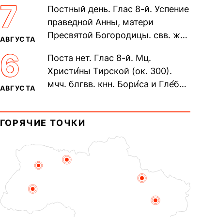
7
Постный день. Глас 8-й. Успение
Печерского, в Ближних
праведной Анны, матери
пещерах...
Пресвятой Богородицы. свв. жен
АВГУСТА
Олимпиа́ды, диаконисы (409) и
6
Поста нет. Глас 8-й. Мц.
прп. Евпракси́и девы,...
Христи́ны Тирской (ок. 300).
мчч. блгвв. кнн. Бори́са и Гле́ба,
АВГУСТА
во Святом Крещении Рома́на и
Дави́да (1015). Прп....
ГОРЯЧИЕ ТОЧКИ