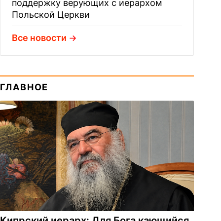
поддержку верующих с иерархом
Польской Церкви
Все новости
ГЛАВНОЕ
Кипрский иерарх: Для Бога кающийся