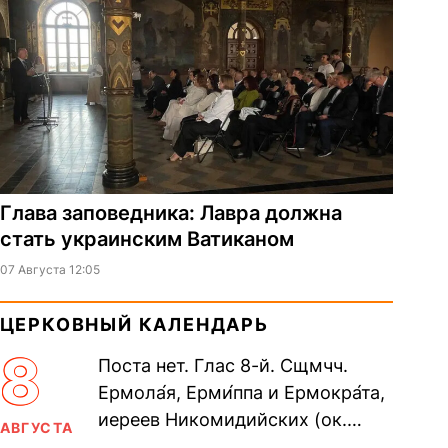
Глава заповедника: Лавра должна
стать украинским Ватиканом
07 Августа 12:05
ЦЕРКОВНЫЙ КАЛЕНДАРЬ
8
Поста нет. Глас 8-й. Сщмчч.
Ермола́я, Ерми́ппа и Ермокра́та,
иереев Никомидийских (ок.
АВГУСТА
305). Прп. Моисе́я У́грина,