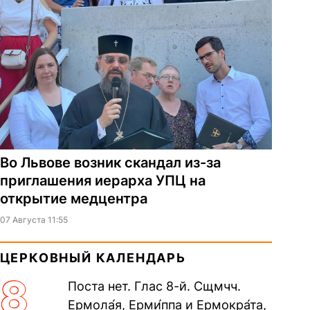
Во Львове возник скандал из-за
приглашения иерарха УПЦ на
открытие медцентра
07 Августа 11:55
ЦЕРКОВНЫЙ КАЛЕНДАРЬ
8
Поста нет. Глас 8-й. Сщмчч.
Ермола́я, Ерми́ппа и Ермокра́та,