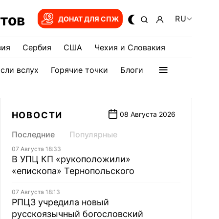
тов
RU
ДОНАТ ДЛЯ СПЖ
зия
Сербия
США
Чехия и Словакия
сли вслух
Горячие точки
Блоги
НОВОСТИ
08 Августа 2026
Последние
Популярные
07 Августа 18:33
В УПЦ КП «рукоположили»
«епископа» Тернопольского
07 Августа 18:13
РПЦЗ учредила новый
русскоязычный богословский