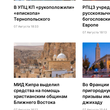
В УПЦ КП «рукоположили»
РПЦЗ учред
«епископа»
русскоязыч
Тернопольского
богословски
Европе
07 Августа 18:33
07 Августа 18:13
МИД Кипра выделил
Во Франции
средства на помощь
пригородну
христианским общинам
призывы им
Ближнего Востока
джихаду
07 Августа 16:12
07 Августа 15:44