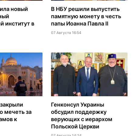
ила новый
В НБУ решили выпустить
ный
памятную монету в честь
й институт в
папы Иоанна Павла II
07 Августа 16:54
 закрыли
Генконсул Украины
ю мечеть за
обсудил поддержку
амов к
верующих с иерархом
Польской Церкви
07 Августа 14:24