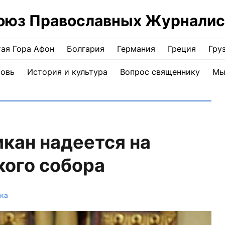
оюз Православных Журналис
ая Гора Афон
Болгария
Германия
Греция
Гру
ковь
История и культура
Вопрос священнику
Мы
икан надеется на
кого собора
йка