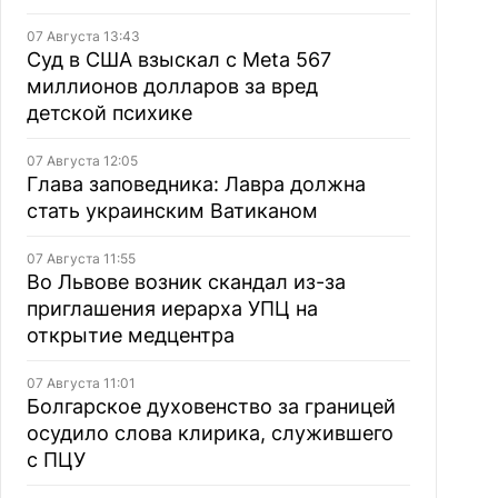
07 Августа 13:43
Суд в США взыскал с Meta 567
миллионов долларов за вред
детской психике
07 Августа 12:05
Глава заповедника: Лавра должна
стать украинским Ватиканом
07 Августа 11:55
Во Львове возник скандал из-за
приглашения иерарха УПЦ на
открытие медцентра
07 Августа 11:01
Болгарское духовенство за границей
осудило слова клирика, служившего
с ПЦУ