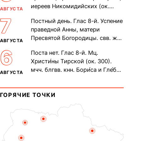
иереев Никомидийских (ок.
АВГУСТА
305). Прп. Моисе́я У́грина,
7
Постный день. Глас 8-й. Успение
Печерского, в Ближних
праведной Анны, матери
пещерах...
Пресвятой Богородицы. свв. жен
АВГУСТА
Олимпиа́ды, диаконисы (409) и
6
Поста нет. Глас 8-й. Мц.
прп. Евпракси́и девы,...
Христи́ны Тирской (ок. 300).
мчч. блгвв. кнн. Бори́са и Гле́ба,
АВГУСТА
во Святом Крещении Рома́на и
Дави́да (1015). Прп....
ГОРЯЧИЕ ТОЧКИ