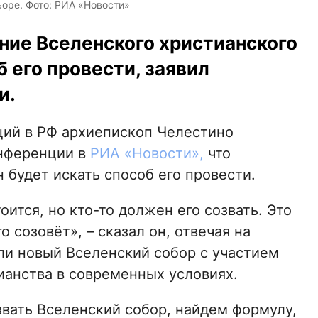
оре. Фото: РИА «Новости»
ние Вселенского христианского
б его провести, заявил
и.
нций в РФ архиепископ Челестино
онференции в
РИА «Новости»,
что
 будет искать способ его провести.
ится, но кто-то должен его созвать. Это
 созовёт», – сказал он, отвечая на
ли новый Вселенский собор с участием
ианства в современных условиях.
звать Вселенский собор, найдем формулу,