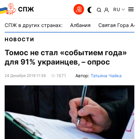
СПЖ
RU
СПЖ в других странах:
Албания
Святая Гора Аф
НОВОСТИ
Томос не стал «событием года»
для 91% украинцев, – опрос
Автор:
Татьяна Чайка
1671
24 Декабря 2019 11:39