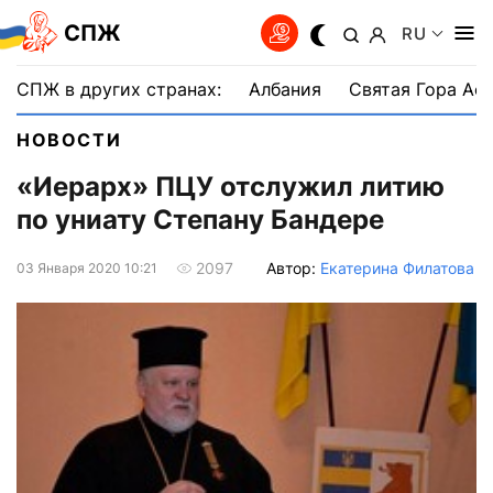
СПЖ
RU
СПЖ в других странах:
Албания
Святая Гора Аф
НОВОСТИ
«Иерарх» ПЦУ отслужил литию
по униату Степану Бандере
Автор:
Екатерина Филатова
2097
03 Января 2020 10:21