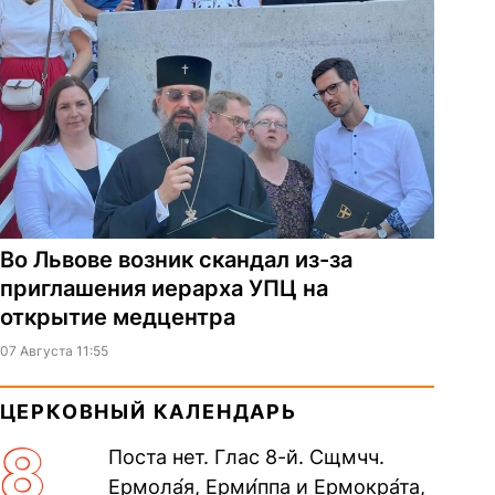
Во Львове возник скандал из-за
приглашения иерарха УПЦ на
открытие медцентра
07 Августа 11:55
ЦЕРКОВНЫЙ КАЛЕНДАРЬ
8
Поста нет. Глас 8-й. Сщмчч.
Ермола́я, Ерми́ппа и Ермокра́та,