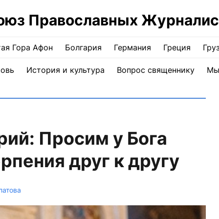
оюз Православных Журналис
ая Гора Афон
Болгария
Германия
Греция
Гру
ковь
История и культура
Вопрос священнику
Мы
ий: Просим у Бога
рпения друг к другу
латова