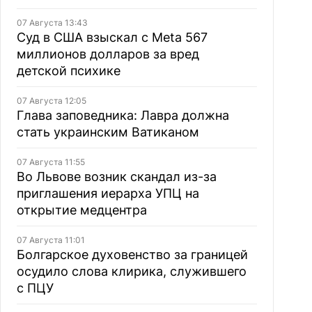
07 Августа 13:43
Суд в США взыскал с Meta 567
миллионов долларов за вред
детской психике
07 Августа 12:05
Глава заповедника: Лавра должна
стать украинским Ватиканом
07 Августа 11:55
Во Львове возник скандал из-за
приглашения иерарха УПЦ на
открытие медцентра
07 Августа 11:01
Болгарское духовенство за границей
осудило слова клирика, служившего
с ПЦУ