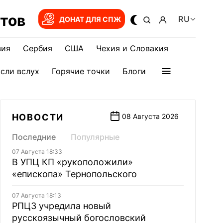
тов
RU
ДОНАТ ДЛЯ СПЖ
зия
Сербия
США
Чехия и Словакия
сли вслух
Горячие точки
Блоги
НОВОСТИ
08 Августа 2026
Последние
Популярные
07 Августа 18:33
В УПЦ КП «рукоположили»
«епископа» Тернопольского
07 Августа 18:13
РПЦЗ учредила новый
русскоязычный богословский