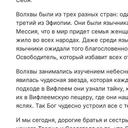
Себя.
Волхвы были из трех разных стран: од
третий из Эфиопии. Они были язычника
Мессия, что в мир придет семья женщи
жило во всех народах. Даже среди язы
язычники ожидали того благословенног
Освободитель, который избавит всех от
Волхвы занимались изучением небесны
явилась чудесная звезда, которая кажд
подходе в Вифлеем они узнали тайну, к
их в Вифлеемскую пещеру, где они на
яслях. Так Бог чудесно устроил все с 
И мы сегодня, дорогие братья и сестр