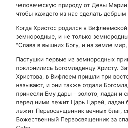
человеческую природу от Девы Марии 
чтобы каждого из нас сделать добрым
Когда Христос родился в Вифлеемской
земнородные, и не только земнородны
"Слава в вышних Богу, и на земле мир,
Пастушки первые из земнородных при
поклонились Богомладенцу Христу. Зат
Христова, в Вифлеем пришли три восто
называют, и они также отдали Богомла
принесли Ему дары – золото, ладан и с
перед ними лежит Царь Царей, ладан 
лежит Первосвященник вечных благ, см
Божественный Первосвященник за спа