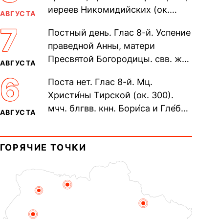
иереев Никомидийских (ок.
АВГУСТА
305). Прп. Моисе́я У́грина,
7
Постный день. Глас 8-й. Успение
Печерского, в Ближних
праведной Анны, матери
пещерах...
Пресвятой Богородицы. свв. жен
АВГУСТА
Олимпиа́ды, диаконисы (409) и
6
Поста нет. Глас 8-й. Мц.
прп. Евпракси́и девы,...
Христи́ны Тирской (ок. 300).
мчч. блгвв. кнн. Бори́са и Гле́ба,
АВГУСТА
во Святом Крещении Рома́на и
Дави́да (1015). Прп....
ГОРЯЧИЕ ТОЧКИ