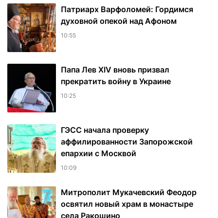
Патриарх Варфоломей: Гордимся
духовной опекой над Афоном
10:55
Папа Лев XIV вновь призвал
прекратить войну в Украине
10:25
ГЭСС начала проверку
аффилированности Запорожской
епархии с Москвой
10:09
Митрополит Мукачевский Феодор
освятил новый храм в монастыре
села Ракошино