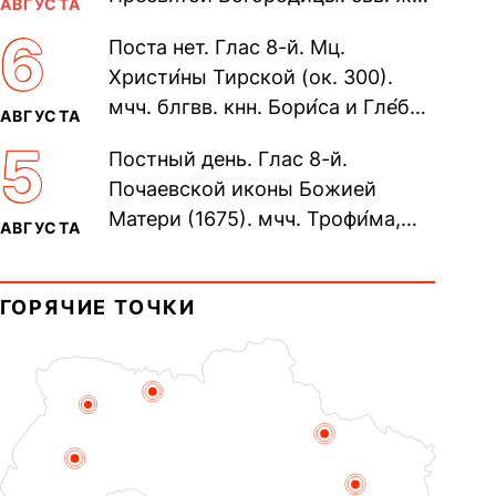
АВГУСТА
Олимпиа́ды, диаконисы (409) и
6
Поста нет. Глас 8-й. Мц.
прп. Евпракси́и девы,...
Христи́ны Тирской (ок. 300).
мчч. блгвв. кнн. Бори́са и Гле́ба,
АВГУСТА
во Святом Крещении Рома́на и
5
Постный день. Глас 8-й.
Дави́да (1015). Прп....
Почаевской иконы Божией
Матери (1675). мчч. Трофи́ма,
АВГУСТА
Фео́фила и с ними 13-ти
мучеников (284–305). прав.
ГОРЯЧИЕ ТОЧКИ
воина Фео́дора...