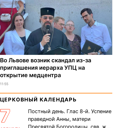
Во Львове возник скандал из-за
приглашения иерарха УПЦ на
открытие медцентра
11:55
ЦЕРКОВНЫЙ КАЛЕНДАРЬ
7
Постный день. Глас 8-й. Успение
праведной Анны, матери
Пресвятой Богородицы. свв. жен