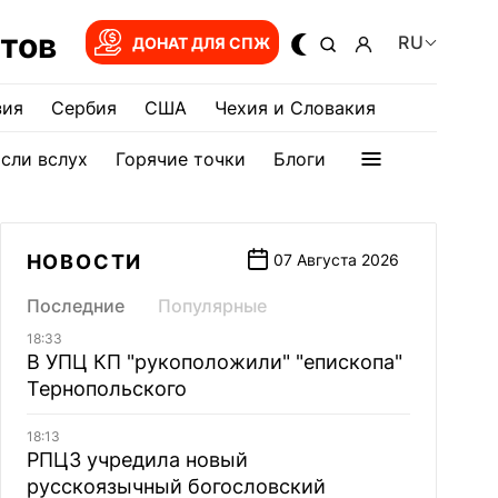
тов
RU
ДОНАТ ДЛЯ СПЖ
зия
Сербия
США
Чехия и Словакия
сли вслух
Горячие точки
Блоги
НОВОСТИ
07 Августа 2026
Последние
Популярные
18:33
В УПЦ КП "рукоположили" "епископа"
Тернопольского
18:13
РПЦЗ учредила новый
русскоязычный богословский