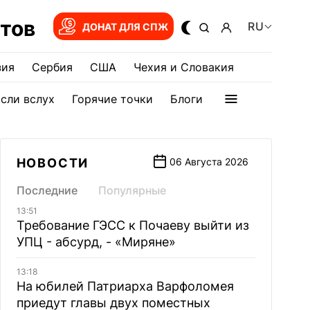
тов
RU
ДОНАТ ДЛЯ СПЖ
зия
Сербия
США
Чехия и Словакия
сли вслух
Горячие точки
Блоги
НОВОСТИ
06 Августа 2026
Последние
Популярные
13:51
Требование ГЭСС к Почаеву выйти из
УПЦ - абсурд, - «Миряне»
13:18
На юбилей Патриарха Варфоломея
приедут главы двух поместных