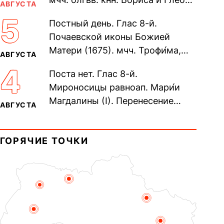
АВГУСТА
во Святом Крещении Рома́на и
5
Постный день. Глас 8-й.
Дави́да (1015). Прп....
Почаевской иконы Божией
Матери (1675). мчч. Трофи́ма,
АВГУСТА
Фео́фила и с ними 13-ти
4
Поста нет. Глас 8-й.
мучеников (284–305). прав.
Мироносицы равноап. Мари́и
воина Фео́дора...
Магдалины (I). Перенесение
АВГУСТА
мощей сщмч. Фо́ки, епископа
Синопского (403–404). Прп.
ГОРЯЧИЕ ТОЧКИ
Корни́лия...