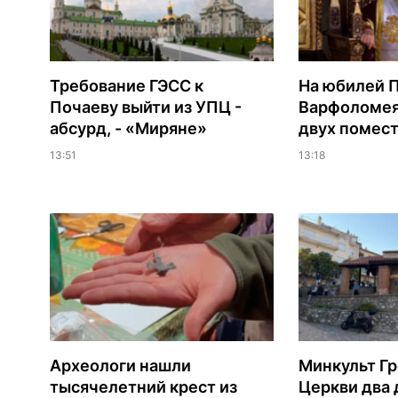
Требование ГЭСС к
На юбилей 
Почаеву выйти из УПЦ -
Варфоломея
абсурд, - «Миряне»
двух помес
13:51
13:18
Археологи нашли
Минкульт Г
тысячелетний крест из
Церкви два 