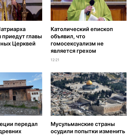
Патриарха
Католический епископ
 приедут главы
объявил, что
тных Церквей
гомосексуализм не
является грехом
12:21
реции передал
Мусульманские страны
древних
осудили попытки изменить