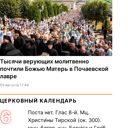
Тысячи верующих молитвенно
почтили Божью Матерь в Почаевской
лавре
05 Августа 17:49
ЦЕРКОВНЫЙ КАЛЕНДАРЬ
6
Поста нет. Глас 8-й. Мц.
Христи́ны Тирской (ок. 300).
мчч. блгвв. кнн. Бори́са и Гле́ба,