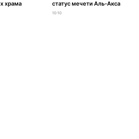
х храма
статус мечети Аль-Акса
10:10