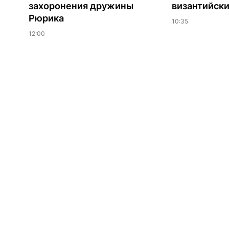
захоронения дружины
византийски
Рюрика
10:35
12:00