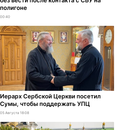
без вести после контакта с СБУ на
полигоне
00:40
Иерарх Сербской Церкви посетил
Сумы, чтобы поддержать УПЦ
05 Августа 18:08