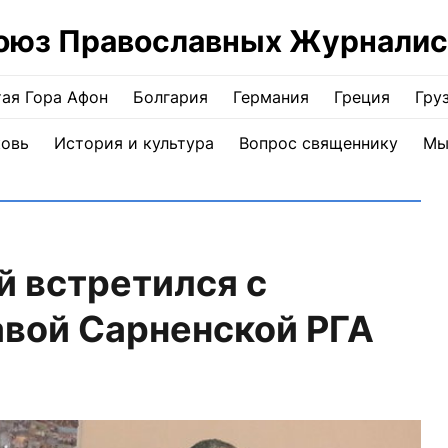
оюз Православных Журналис
ая Гора Афон
Болгария
Германия
Греция
Гру
ковь
История и культура
Вопрос священнику
Мы
 встретился с
авой Сарненской РГА