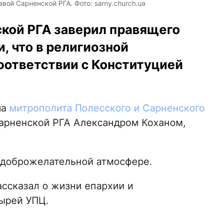
вой Сарненской РГА. Фото: sarny.church.ua
ской РГА заверил правящего
, что в религиозной
оответствии с Конституцией
ча
митрополита Полесского и Сарненского
арненской РГА Александром Коханом,
в доброжелательной атмосфере.
ассказал о жизни епархии и
ырей УПЦ.