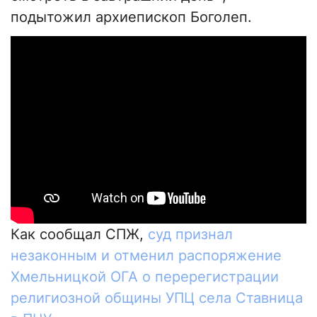
подытожил архиепископ Боголеп.
Как сообщал СПЖ,
суд признал
незаконным и отменил распоряжение
Хмельницкой ОГА о перерегистрации
религиозной общины УПЦ села Ставница