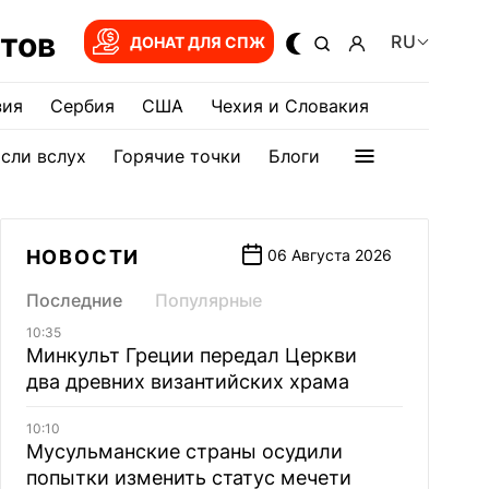
тов
RU
ДОНАТ ДЛЯ СПЖ
зия
Сербия
США
Чехия и Словакия
сли вслух
Горячие точки
Блоги
НОВОСТИ
06 Августа 2026
Последние
Популярные
10:35
Минкульт Греции передал Церкви
два древних византийских храма
10:10
Мусульманские страны осудили
попытки изменить статус мечети