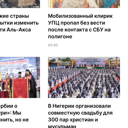
кие страны
Мобилизованный клирик
пытки изменить
УПЦ пропал без вести
ти Аль-Акса
после контакта с СБУ на
полигоне
00:40
рбии о
В Нигерии организовали
ури»: Мы
совместную свадьбу для
ить, но не
300 пар христиан и
мусульман