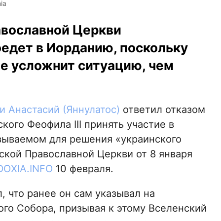
ia
авославной Церкви
оедет в Иорданию, поскольку
е усложнит ситуацию, чем
и Анастасий (Яннулатос)
ответил отказом
ого Феофила III принять участие в
зываемом для решения «украинского
ской Православной Церкви от 8 января
OXIA.INFO
10 февраля.
 что ранее он сам указывал на
го Собора, призывая к этому Вселенский