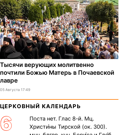
Тысячи верующих молитвенно
почтили Божью Матерь в Почаевской
лавре
05 Августа 17:49
ЦЕРКОВНЫЙ КАЛЕНДАРЬ
6
Поста нет. Глас 8-й. Мц.
Христи́ны Тирской (ок. 300).
мчч. блгвв. кнн. Бори́са и Гле́ба,