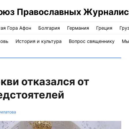
оюз Православных Журналис
ая Гора Афон
Болгария
Германия
Греция
Гру
ковь
История и культура
Вопрос священнику
Мы
кви отказался от
едстоятелей
Филатова