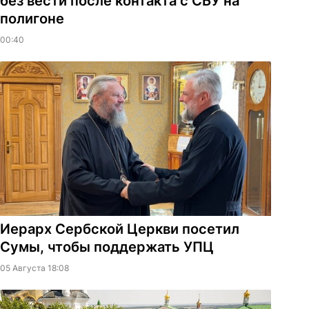
без вести после контакта с СБУ на
полигоне
00:40
Иерарх Сербской Церкви посетил
Сумы, чтобы поддержать УПЦ
05 Августа 18:08