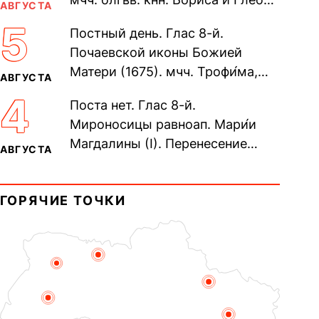
АВГУСТА
во Святом Крещении Рома́на и
5
Постный день. Глас 8-й.
Дави́да (1015). Прп....
Почаевской иконы Божией
Матери (1675). мчч. Трофи́ма,
АВГУСТА
Фео́фила и с ними 13-ти
4
Поста нет. Глас 8-й.
мучеников (284–305). прав.
Мироносицы равноап. Мари́и
воина Фео́дора...
Магдалины (I). Перенесение
АВГУСТА
мощей сщмч. Фо́ки, епископа
Синопского (403–404). Прп.
ГОРЯЧИЕ ТОЧКИ
Корни́лия...