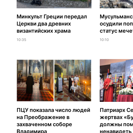
Минкульт Греции передал
Мусульманс
Церкви два древних
осудили по
византийских храма
статус мече
10:35
10:10
ПЦУ показала число людей
Патриарх Се
на Преображение в
жертвах «Б
захваченном соборе
должны помн
Владимира
ненавидеть